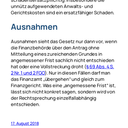
unnütz aufgewendeten Anwalts- und
Gerichtskosten sind ein ersatzfähiger Schaden.
Ausnahmen
Ausnahmen sieht das Gesetz nur dann vor, wenn
die Finanzbehörde über den Antrag ohne
Mitteilung eines zureichenden Grundes in
angemessener Frist sachlich nicht entschieden
hat oder eine Vollstreckung droht (
§ 69 Abs. 4 S.
2 Nr. 1 und 2 FGO
). Nur in diesen Fällen darf man
das Finanzamt „übergehen“ und gleich zum
Finanzgericht. Was eine „angemessene Frist“ ist,
lässt sich nicht konkret sagen, sondern wird von
der Rechtsprechung einzelfallabhängig
entschieden.
17. August 2018