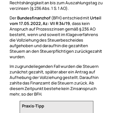
Rechtshängigkeit an bis zum Auszahlungstag zu
verzinsen (§ 236 Abs. 1 S. 1 AO).
Der
Bundesfinanzhof
(BFH) entschied mit
Urteil
vom 17.05.2022, Az: VII R 34/19
, dass kein
Anspruch auf Prozesszinsen gemäß § 236 AO
besteht, wenn und soweit im Klageverfahrens
die Vollziehung des Steuerbescheides
aufgehoben und daraufhin die gezahlten
Steuern an den Steuerpflichtigen zurückgezahlt
wurden.
Im zugrundeliegenden Fall wurden die Steuern
zunächst gezahlt, später aber ein Antrag auf
Aufhebung der Vollziehung gestellt. Daraufhin
zahlte das Finanzamt die Steuern zurück. Ab
diesem Zeitpunkt bestehe kein Zinsanspruch
mehr, so der BFH.
Praxis-Tipp