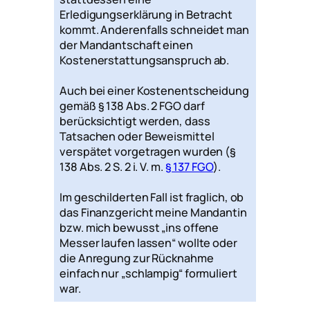
Erledigungserklärung in Betracht
kommt. Anderenfalls schneidet man
der Mandantschaft einen
Kostenerstattungsanspruch ab.
Auch bei einer Kostenentscheidung
gemäß § 138 Abs. 2 FGO darf
berücksichtigt werden, dass
Tatsachen oder Beweismittel
verspätet vorgetragen wurden (§
138 Abs. 2 S. 2 i. V. m.
§ 137 FGO
).
Im geschilderten Fall ist fraglich, ob
das Finanzgericht meine Mandantin
bzw. mich bewusst „ins offene
Messer laufen lassen“ wollte oder
die Anregung zur Rücknahme
einfach nur „schlampig“ formuliert
war.