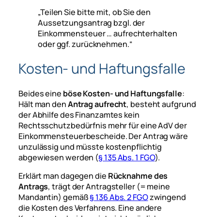
„Teilen Sie bitte mit, ob Sie den
Aussetzungsantrag bzgl. der
Einkommensteuer … aufrechterhalten
oder ggf. zurücknehmen.“
Kosten- und Haftungsfalle
Beides eine
böse Kosten- und Haftungsfalle
:
Hält man den
Antrag
aufrecht
, besteht aufgrund
der Abhilfe des Finanzamtes kein
Rechtsschutzbedürfnis mehr für eine AdV der
Einkommensteuerbescheide. Der Antrag wäre
unzulässig und müsste kostenpflichtig
abgewiesen werden (
§ 135 Abs. 1 FGO
).
Erklärt man dagegen die
Rücknahme des
Antrags
, trägt der Antragsteller (= meine
Mandantin) gemäß
§ 136 Abs. 2 FGO
zwingend
die Kosten des Verfahrens. Eine andere