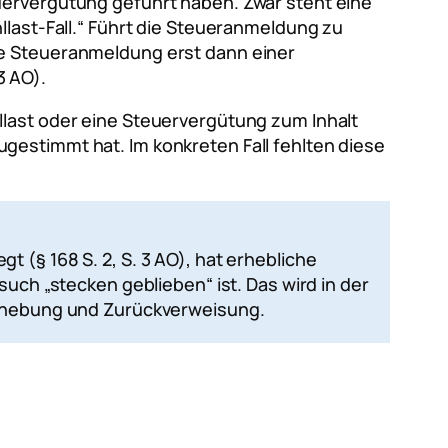
uervergütung geführt haben. Zwar steht eine
llast-Fall.“ Führt die Steueranmeldung zu
ie Steueranmeldung erst dann einer
3 AO).
llast oder eine Steuervergütung zum Inhalt
gestimmt hat. Im konkreten Fall fehlten diese
 (§ 168 S. 2, S. 3 AO), hat erhebliche
such „stecken geblieben“ ist. Das wird in der
Aufhebung und Zurückverweisung.