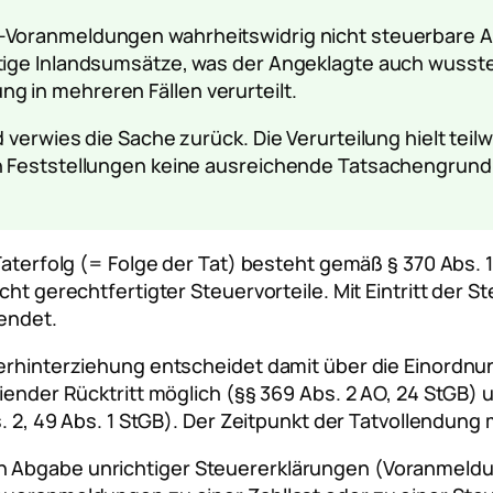
-Voranmeldungen wahrheitswidrig nicht steuerbare Au
tige Inlandsumsätze, was der Angeklagte auch wusste.
 in mehreren Fällen verurteilt.
 verwies die Sache zurück. Die Verurteilung hielt teil
en Feststellungen keine ausreichende Tatsachengrund
 Taterfolg (= Folge der Tat) besteht gemäß § 370 Abs.
icht gerechtfertigter Steuervorteile. Mit Eintritt der
lendet.
uerhinterziehung entscheidet damit über die Einordnu
eiender Rücktritt möglich (§§ 369 Abs. 2 AO, 24 StGB)
Abs. 2, 49 Abs. 1 StGB). Der Zeitpunkt der Tatvollend
ch Abgabe unrichtiger Steuererklärungen (Voranmel