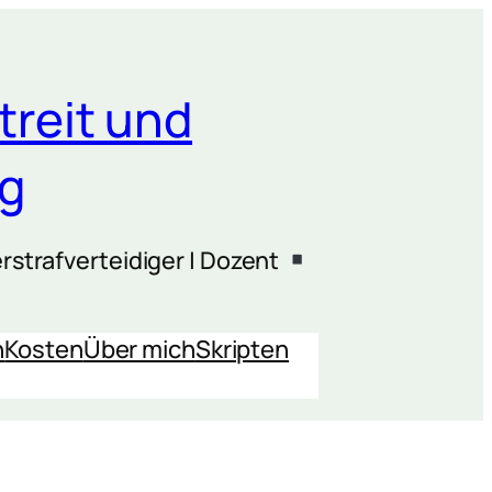
treit und
ng
rstrafverteidiger | Dozent
n
Kosten
Über mich
Skripten