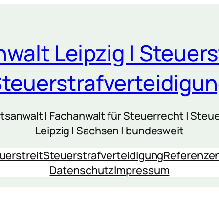
walt Leipzig | Steuers
teuerstrafverteidigu
sanwalt | Fachanwalt für Steuerrecht | Steue
Leipzig | Sachsen | bundesweit
uerstreit
Steuerstrafverteidigung
Referenze
Datenschutz
Impressum