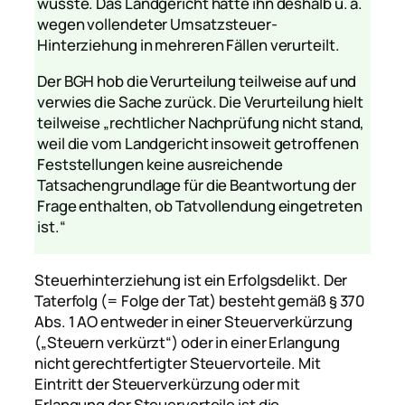
wusste. Das Landgericht hatte ihn deshalb u. a.
wegen vollendeter Umsatzsteuer-
Hinterziehung in mehreren Fällen verurteilt.
Der BGH hob die Verurteilung teilweise auf und
verwies die Sache zurück. Die Verurteilung hielt
teilweise
„rechtlicher Nachprüfung nicht stand,
weil die vom Landgericht insoweit getroffenen
Feststellungen keine ausreichende
Tatsachengrundlage für die Beantwortung der
Frage enthalten, ob Tatvollendung eingetreten
ist.“
Steuerhinterziehung ist ein Erfolgsdelikt. Der
Taterfolg (= Folge der Tat) besteht gemäß § 370
Abs. 1 AO entweder in einer Steuerverkürzung
(„Steuern verkürzt“) oder in einer Erlangung
nicht gerechtfertigter Steuervorteile. Mit
Eintritt der Steuerverkürzung oder mit
Erlangung der Steuervorteile ist die