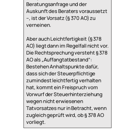
Beratungsanfrage und der
Auskunft des Beraters voraussetzt
–, ist der Vorsatz (§ 370 AO) zu
verneinen.
Aber auch Leichtfertigkeit (§ 378
AO) liegt dann im Regelfall nicht vor.
Die Rechtsprechung versteht § 378
AO als „Auffangtatbestand“:
Bestehen Anhaltspunkte dafür,
dass sich der Steuerpflichtige
zumindest leichtfertig verhalten
hat, kommt ein Freispruch vom
Vorwurf der Steuerhinterziehung
wegen nicht erwiesenen
Tatvorsatzes nur in Betracht, wenn
zugleich geprüft wird, ob § 378 AO
vorliegt.