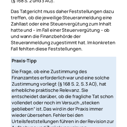
(§ 168 S. 2 und 3 AO).
Das Tatgericht muss daher Feststellungen dazu
treffen, ob die jeweilige Steueranmeldung eine
Zahllast oder eine Steuervergütung zum Inhalt
hatte und – im Fall einer Steuervergütung – ob
und wann die Finanzbehörde der
Steueranmeldung zugestimmt hat. Im konkreten
Fall fehlten diese Feststellungen.
Praxis-Tipp
Die Frage, ob eine Zustimmung des
Finanzamtes erforderlich war und eine solche
Zustimmung vorliegt (§ 168 S. 2, S. 3 AO), hat
erhebliche praktische Relevanz. Sie
entscheidet darüber, ob die fragliche Tat schon
vollendet oder noch im Versuch „stecken
geblieben“ ist. Das wird in der Praxis immer
wieder übersehen. Fehler bei den
Urteilsfeststellungen führen in der Revision zur