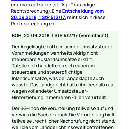
erstmals auf seine „st. Rspr.“ (ständige
Rechtsprechung). Eine
Entscheidung vom
20.09.2018, 1 StR 512/17
, reiht sich in diese
Rechtsprechung ein.
BGH, 20.09.2018, 1 StR 512/17 (vereinfacht)
Der Angeklagte hatte in seinen Umsatzsteuer-
Voranmeldungen wahrheitswidrig nicht
steuerbare Auslandsumsätze erklärt.
Tatsächlich handelte es sich dabei um
steuerbare und steuerpflichtige
Inlandsumsätze, was der Angeklagte auch
wusste. Das Landgericht hatte ihn deshalb u. a.
wegen vollendeter Umsatzsteuer-
Hinterziehung in mehreren Fällen verurteilt.
Der BGH hob die Verurteilung teilweise auf und
verwies die Sache zurück. Die Verurteilung hielt
teilweise
„rechtlicher Nachprüfung nicht stand,
weil die vom Landgericht insoweit getroffenen