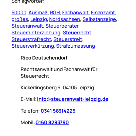
Schlagwörter:
50000
, 
Ausmaß
, 
BGH
, 
Fachanwalt
, 
Finanzamt
, 
großes
, 
Leipzig
, 
Nordsachsen
, 
Selbstanzeige
, 
Steueranwalt
, 
Steuerberater
, 
Steuerhinterziehung
, 
Steuerrecht
, 
Steuerstrafrecht
, 
Steuerstreit
, 
Steuerverkürzung
, 
Strafzumessung
Rico Deutschendorf
Rechtsanwalt und Fachanwalt für
Steuerrecht
Kickerlingsberg 6, 04105 Leipzig
E-Mail:
info@steueranwalt-leipzig.de
Telefon:
0341 58314225
Mobil:
0160 8293790