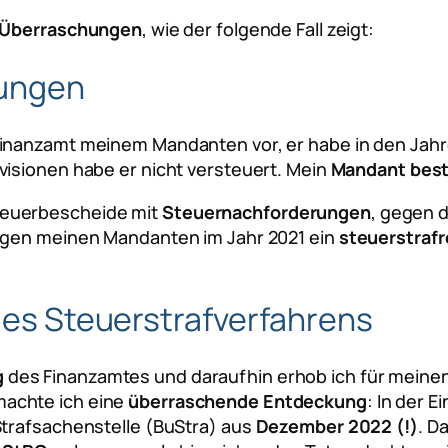
Überraschungen
, wie der folgende Fall zeigt:
lungen
 Finanzamt meinem Mandanten vor, er habe in den Jah
ovisionen habe er nicht versteuert. Mein
Mandant best
teuerbescheide mit
Steuernachforderungen
, gegen 
gegen meinen Mandanten im Jahr 2021 ein
steuerstrafr
 des Steuerstrafverfahrens
g
des Finanzamtes und daraufhin erhob ich für mein
machte ich eine
überraschende Entdeckung
: In der 
Strafsachenstelle (BuStra) aus
Dezember 2022 (!)
. D