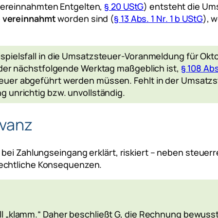
vereinnahmten Entgelten,
§ 20 UStG
) entsteht die Um
e vereinnahmt
worden sind (
§ 13 Abs. 1 Nr. 1 b UStG
), 
pielsfall in die Umsatzsteuer-Voranmeldung für Oktob
s der nächstfolgende Werktag maßgeblich ist,
§ 108 Abs
teuer abgeführt werden müssen. Fehlt in der Umsatz
g unrichtig bzw. unvollständig.
evanz
 bei Zahlungseingang erklärt, riskiert – neben steue
rechtliche Konsequenzen.
l „klamm.“ Daher beschließt G, die Rechnung bewusst 