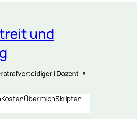
treit und
ng
rstrafverteidiger | Dozent
n
Kosten
Über mich
Skripten