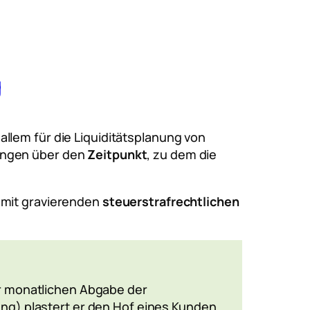
g
r allem für die Liquiditätsplanung von
ungen über den
Zeitpunkt
, zu dem die
 mit gravierenden
steuerstrafrechtlichen
zur monatlichen Abgabe der
ng) plastert er den Hof eines Kunden.