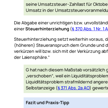
seine Umsatzsteuer-Zahllast für Oktober
Umsatz in der Umsatzsteuervoranmeldung
Die Abgabe einer unrichtigen bzw. unvollstän
einer
Steuerhinterziehung
(
§ 370 Abs. 1 Nr. 1 
Steuerhinterziehung setzt weiterhin voraus, d
(höheren) Steueranspruch dem Grunde und der
verkürzen will bzw. sich mit der Verkürzung ab
der Laiensphäre.“
G hat nach diesem Maßstab vorsätzlich g
„verschoben“, weil ein Liquiditätsprobl
Liquiditätsproblem strafmildernd anger
Selbstanzeige (
§ 371 Abs. 2a AO
) gewert
Fazit und Praxis-Tipp