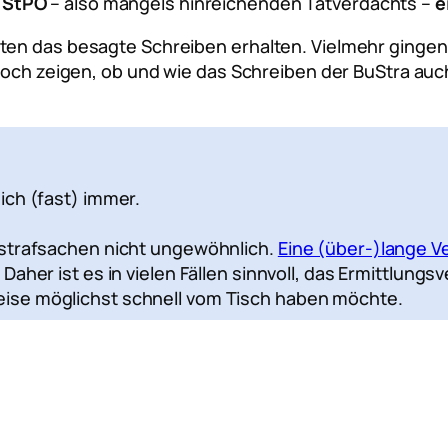
2 StPO
– also mangels hinreichenden Tatverdachts –
e
en das besagte Schreiben erhalten. Vielmehr gingen w
 noch zeigen, ob und wie das Schreiben der BuStra a
ich (fast) immer.
rstrafsachen nicht ungewöhnlich.
Eine (über-)lange V
Daher ist es in vielen Fällen sinnvoll, das Ermittlun
ise möglichst schnell vom Tisch haben möchte.