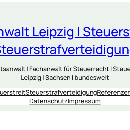
walt Leipzig | Steuers
teuerstrafverteidigu
sanwalt | Fachanwalt für Steuerrecht | Steue
Leipzig | Sachsen | bundesweit
uerstreit
Steuerstrafverteidigung
Referenze
Datenschutz
Impressum