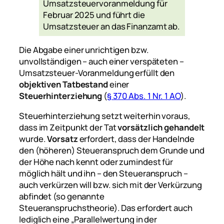
Umsatzsteuervoranmeldung für
Februar 2025 und führt die
Umsatzsteuer an das Finanzamt ab.
Die Abgabe einer unrichtigen bzw.
unvollständigen – auch einer verspäteten –
Umsatzsteuer-Voranmeldung erfüllt den
objektiven Tatbestand
einer
Steuerhinterziehung
(
§ 370 Abs. 1 Nr. 1 AO
).
Steuerhinterziehung setzt weiterhin voraus,
dass im Zeitpunkt der Tat
vorsätzlich gehandelt
wurde.
Vorsatz
erfordert, dass der Handelnde
den (höheren) Steueranspruch dem Grunde und
der Höhe nach kennt oder zumindest für
möglich hält und ihn – den Steueranspruch –
auch verkürzen will bzw. sich mit der Verkürzung
abfindet (so genannte
Steueranspruchstheorie). Das erfordert auch
lediglich eine „Parallelwertung in der