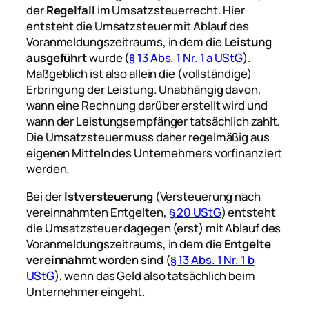
der
Regelfall
im Umsatzsteuerrecht. Hier
entsteht die Umsatzsteuer mit Ablauf des
Voranmeldungszeitraums, in dem die
Leistung
ausgeführt
wurde (
§ 13 Abs. 1 Nr. 1 a UStG
).
Maßgeblich ist also allein die (vollständige)
Erbringung der Leistung. Unabhängig davon,
wann eine Rechnung darüber erstellt wird und
wann der Leistungsempfänger tatsächlich zahlt.
Die Umsatzsteuer muss daher regelmäßig aus
eigenen Mitteln des Unternehmers vorfinanziert
werden.
Bei der
Istversteuerung
(Versteuerung nach
vereinnahmten Entgelten,
§ 20 UStG
) entsteht
die Umsatzsteuer dagegen (erst) mit Ablauf des
Voranmeldungszeitraums, in dem die
Entgelte
vereinnahmt
worden sind (
§ 13 Abs. 1 Nr. 1 b
UStG
), wenn das Geld also tatsächlich beim
Unternehmer eingeht.