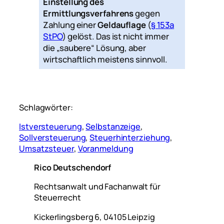
Einstellung des
Ermittlungsverfahrens
gegen
Zahlung einer
Geldauflage
(
§ 153a
StPO
) gelöst. Das ist nicht immer
die „saubere“ Lösung, aber
wirtschaftlich meistens sinnvoll.
Schlagwörter:
Istversteuerung
, 
Selbstanzeige
, 
Sollversteuerung
, 
Steuerhinterziehung
, 
Umsatzsteuer
, 
Voranmeldung
Rico Deutschendorf
Rechtsanwalt und Fachanwalt für
Steuerrecht
Kickerlingsberg 6, 04105 Leipzig