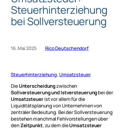
Steuerhinterziehung
bei Sollversteuerung
16. Mai 2025
Rico Deutschendorf
Steuerhinterziehung
, 
Umsatzsteuer
Die
Unterscheidung
zwischen
Sollversteuerung und Istversteuerung
bei der
Umsatzsteuer
ist vor allem für die
Liquiditätsplanung von Unternehmen von
zentraler Bedeutung. Bei der Sollversteuerung
bestehen manchmal Fehlvorstellungen über
den
Zeitpunkt
, zu dem die
Umsatzsteuer