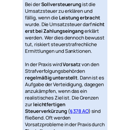
Bei der
Sollversteuerung
ist die
Umsatzsteuer zu erklären und
fällig, wenn die
Leistung erbracht
wurde. Die Umsatzsteuer darf
nicht
erst bei Zahlungseingang
erklärt
werden. Wer dies dennoch bewusst
tut, riskiert steuerstrafrechliche
Ermittlungen und Sanktionen.
In der Praxis wird
Vorsatz
von den
Strafverfolgungsbehörden
regelmäßig unterstellt
. Dann ist es
Aufgabe der Verteidigung, dagegen
anzukämpfen, wenn das ein
realistisches Ziel ist. Die Grenzen
zur
leichtfertigen
Steuerverkürzung
(
§ 378 AO
) sind
fließend. Oft werden
Vorsatzprobleme in der Praxis durch