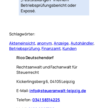
Betriebsprüfungsbericht oder
Exposé.
Schlagwörter:
Akteneinsicht
, 
anonym
, 
Anzeige
, 
Autohändler
, 
Betriebsprüfung
, 
Finanzamt
, 
Kunden
Rico Deutschendorf
Rechtsanwalt und Fachanwalt für
Steuerrecht
Kickerlingsberg 6, 04105 Leipzig
E-Mail:
info@steueranwalt-leipzig.de
Telefon:
0341 58314225