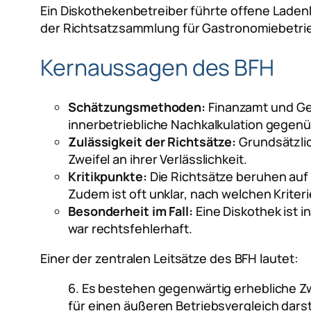
Ein Diskothekenbetreiber führte offene Lade
der Richtsatzsammlung für Gastronomiebetri
Kernaussagen des BFH
Schätzungsmethoden:
Finanzamt und Ger
innerbetriebliche Nachkalkulation gegen
Zulässigkeit der Richtsätze:
Grundsätzlic
Zweifel an ihrer Verlässlichkeit.
Kritikpunkte:
Die Richtsätze beruhen auf 
Zudem ist oft unklar, nach welchen Krite
Besonderheit im Fall:
Eine Diskothek ist 
war rechtsfehlerhaft.
Einer der zentralen Leitsätze des BFH lautet:
6. Es bestehen gegenwärtig erhebliche Zw
für einen äußeren Betriebsvergleich darste