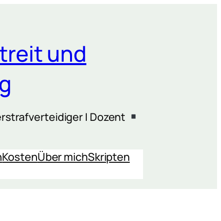
treit und
ng
rstrafverteidiger | Dozent
n
Kosten
Über mich
Skripten