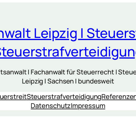
walt Leipzig | Steuers
teuerstrafverteidigu
sanwalt | Fachanwalt für Steuerrecht | Steue
Leipzig | Sachsen | bundesweit
uerstreit
Steuerstrafverteidigung
Referenze
Datenschutz
Impressum