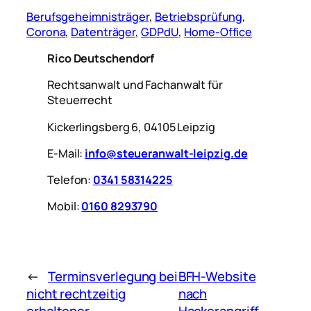
Berufsgeheimnisträger
, 
Betriebsprüfung
, 
Corona
, 
Datenträger
, 
GDPdU
, 
Home-Office
Rico Deutschendorf
Rechtsanwalt und Fachanwalt für
Steuerrecht
Kickerlingsberg 6, 04105 Leipzig
E-Mail:
info@steueranwalt-leipzig.de
Telefon:
0341 58314225
Mobil:
0160 8293790
←
Terminsverlegung bei
BFH-Website
nicht rechtzeitig
nach
erhaltener
Hackerangriff