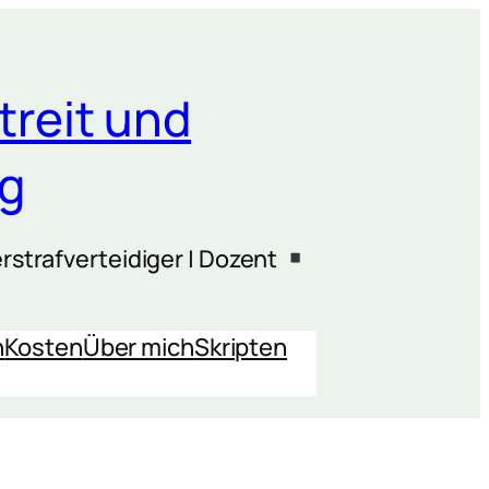
treit und
ng
rstrafverteidiger | Dozent
n
Kosten
Über mich
Skripten