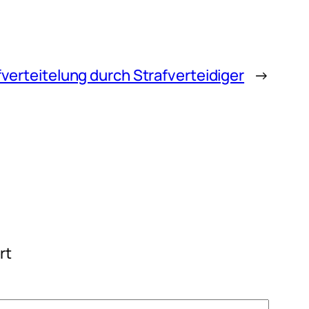
fverteitelung durch Strafverteidiger
→
rt