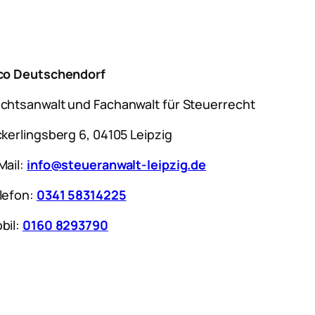
co Deutschendorf
chtsanwalt und Fachanwalt für Steuerrecht
ckerlingsberg 6, 04105 Leipzig
Mail:
info@steueranwalt-leipzig.de
lefon:
0341 58314225
bil:
0160 8293790