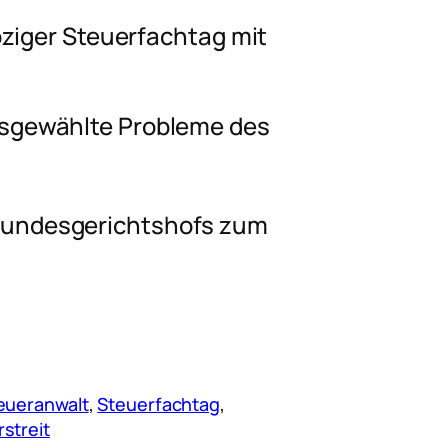
pziger Steuerfachtag mit
usgewählte Probleme des
Bundesgerichtshofs zum
eueranwalt
, 
Steuerfachtag
, 
streit