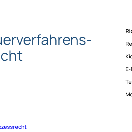
Ri
erverfahrens-
Re
echt
Ki
E-
Te
Mo
ozessrecht