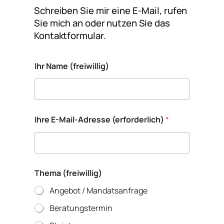
Schreiben Sie mir eine E-Mail, rufen
Sie mich an oder nutzen Sie das
Kontaktformular.
(
Ihr Name (freiwillig)
f
r
e
i
w
i
Ihre E-Mail-Adresse (erforderlich)
*
l
l
i
g
)
N
Thema (freiwillig)
a
Angebot / Mandatsanfrage
c
h
Beratungstermin
r
i