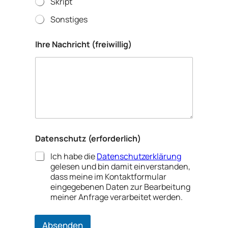
Skript
c
h
Sonstiges
t
N
a
Ihre Nachricht (freiwillig)
m
e
Datenschutz (erforderlich)
Ich habe die
Datenschutzerklärung
gelesen und bin damit einverstanden,
dass meine im Kontaktformular
eingegebenen Daten zur Bearbeitung
meiner Anfrage verarbeitet werden.
Absenden