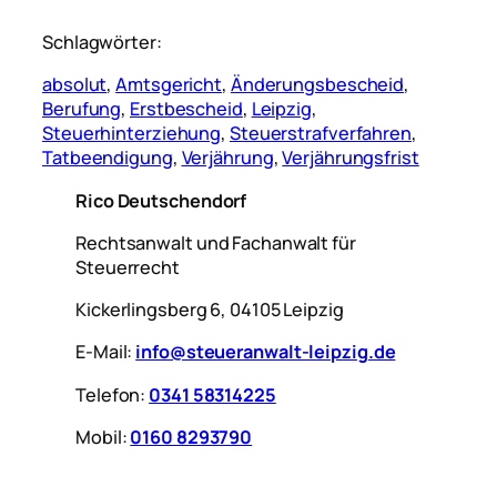
Schlagwörter:
absolut
, 
Amtsgericht
, 
Änderungsbescheid
, 
Berufung
, 
Erstbescheid
, 
Leipzig
, 
Steuerhinterziehung
, 
Steuerstrafverfahren
, 
Tatbeendigung
, 
Verjährung
, 
Verjährungsfrist
Rico Deutschendorf
Rechtsanwalt und Fachanwalt für
Steuerrecht
Kickerlingsberg 6, 04105 Leipzig
E-Mail:
info@steueranwalt-leipzig.de
Telefon:
0341 58314225
Mobil:
0160 8293790