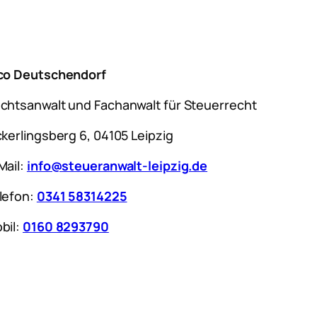
co Deutschendorf
chtsanwalt und Fachanwalt für Steuerrecht
ckerlingsberg 6, 04105 Leipzig
Mail:
info@steueranwalt-leipzig.de
lefon:
0341 58314225
bil:
0160 8293790