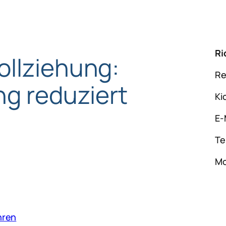
Ri
ollziehung:
Re
ng reduziert
Ki
E-
Te
Mo
hren