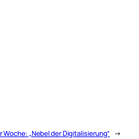
er Woche: „Nebel der Digitalisierung“
→