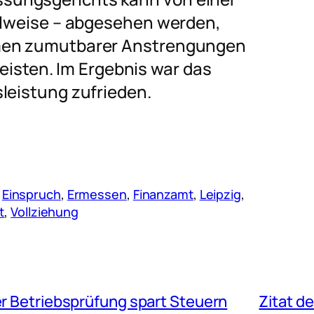
eilweise – abgesehen werden,
hmen zumutbarer Anstrengungen
 leisten. Im Ergebnis war das
leistung zufrieden.
 
Einspruch
, 
Ermessen
, 
Finanzamt
, 
Leipzig
, 
t
, 
Vollziehung
er Betriebsprüfung spart Steuern
Zitat d