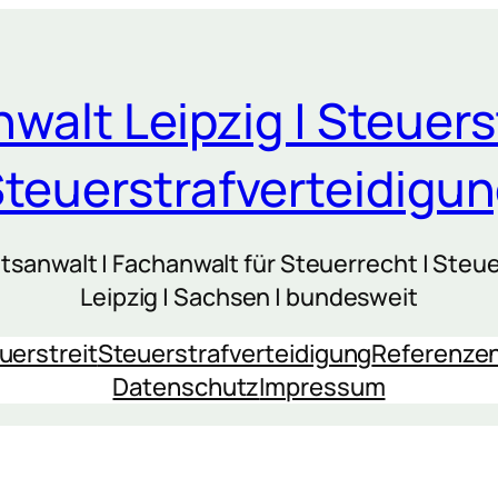
walt Leipzig | Steuers
teuerstrafverteidigu
sanwalt | Fachanwalt für Steuerrecht | Steue
Leipzig | Sachsen | bundesweit
uerstreit
Steuerstrafverteidigung
Referenze
Datenschutz
Impressum