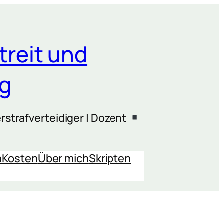
treit und
ng
rstrafverteidiger | Dozent
n
Kosten
Über mich
Skripten