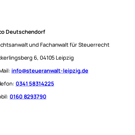
co Deutschendorf
chtsanwalt und Fachanwalt für Steuerrecht
ckerlingsberg 6, 04105 Leipzig
Mail:
info@steueranwalt-leipzig.de
lefon:
0341 58314225
bil:
0160 8293790