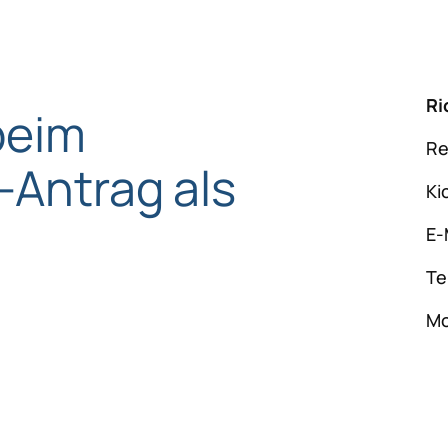
Ri
beim
Re
-Antrag als
Ki
E-
Te
Mo