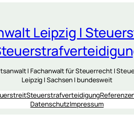
walt Leipzig | Steuers
teuerstrafverteidigu
sanwalt | Fachanwalt für Steuerrecht | Steue
Leipzig | Sachsen | bundesweit
uerstreit
Steuerstrafverteidigung
Referenze
Datenschutz
Impressum