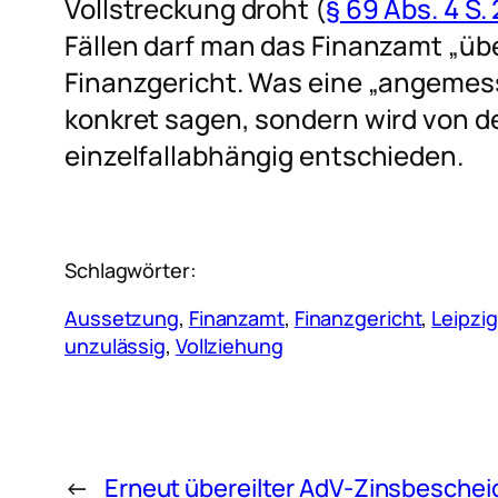
Vollstreckung droht (
§ 69 Abs. 4 S. 
Fällen darf man das Finanzamt „ü
Finanzgericht. Was eine „angemessen
konkret sagen, sondern wird von 
einzelfallabhängig entschieden.
Schlagwörter:
Aussetzung
, 
Finanzamt
, 
Finanzgericht
, 
Leipzig
unzulässig
, 
Vollziehung
←
Erneut übereilter AdV-Zinsbeschei