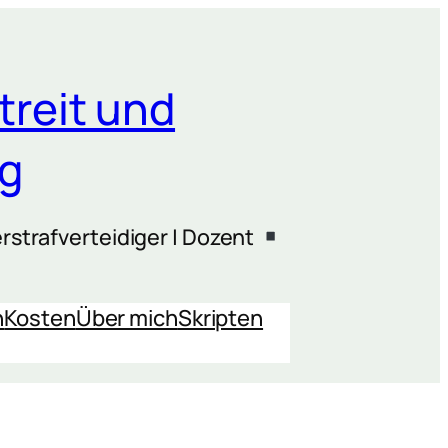
treit und
ng
rstrafverteidiger | Dozent
n
Kosten
Über mich
Skripten