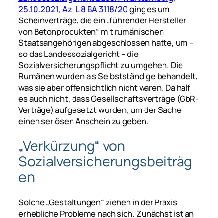
25.10.2021, Az. L 8 BA 3118/20
ging es um
Scheinverträge, die ein „führender Hersteller
von Betonprodukten“ mit rumänischen
Staatsangehörigen abgeschlossen hatte, um –
so das Landessozialgericht – die
Sozialversicherungspflicht zu umgehen. Die
Rumänen wurden als Selbstständige behandelt,
was sie aber offensichtlich nicht waren. Da half
es auch nicht, dass Gesellschaftsverträge (GbR-
Verträge) aufgesetzt wurden, um der Sache
einen seriösen Anschein zu geben.
„Verkürzung“ von
Sozialversicherungsbeiträg
en
Solche „Gestaltungen“ ziehen in der Praxis
erhebliche Probleme nach sich. Zunächst ist an