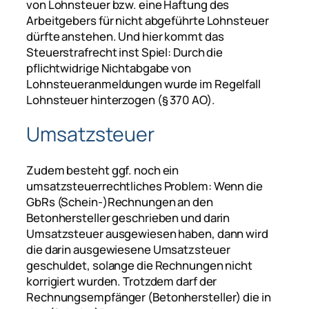
von Lohnsteuer bzw. eine Haftung des
Arbeitgebers für nicht abgeführte Lohnsteuer
dürfte anstehen. Und hier kommt das
Steuerstrafrecht inst Spiel: Durch die
pflichtwidrige Nichtabgabe von
Lohnsteueranmeldungen wurde im Regelfall
Lohnsteuer hinterzogen (§ 370 AO).
Umsatzsteuer
Zudem besteht ggf. noch ein
umsatzsteuerrechtliches Problem: Wenn die
GbRs (Schein-)Rechnungen an den
Betonhersteller geschrieben und darin
Umsatzsteuer ausgewiesen haben, dann wird
die darin ausgewiesene Umsatzsteuer
geschuldet, solange die Rechnungen nicht
korrigiert wurden. Trotzdem darf der
Rechnungsempfänger (Betonhersteller) die in