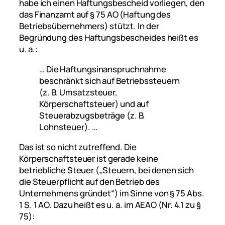
habe ich einen Haftungsbescheid vorliegen, den
das Finanzamt auf § 75 AO (Haftung des
Betriebsübernehmers) stützt. In der
Begründung des Haftungsbescheides heißt es
u. a.:
… Die Haftungsinanspruchnahme
beschränkt sich auf Betriebssteuern
(z. B. Umsatzsteuer,
Körperschaftsteuer) und auf
Steuerabzugsbeträge (z. B.
Lohnsteuer). …
Das ist so nicht zutreffend.
Die
Körperschaftsteuer ist gerade keine
betriebliche Steuer („
Steuern, bei denen sich
die Steuerpflicht auf den Betrieb des
Unternehmens gründet“) im Sinne von § 75 Abs.
1 S. 1 AO. Dazu heißt es u. a. im AEAO (Nr. 4.1 zu §
75):