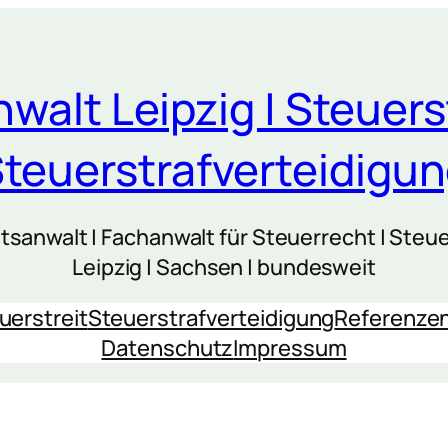
walt Leipzig | Steuers
teuerstrafverteidigu
sanwalt | Fachanwalt für Steuerrecht | Steue
Leipzig | Sachsen | bundesweit
uerstreit
Steuerstrafverteidigung
Referenze
Datenschutz
Impressum