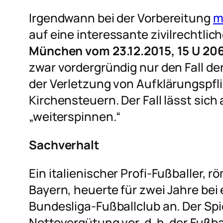
Irgendwann bei der Vorbereitung
m
auf eine interessante zivilrechtli
München vom 23.12.2015, 15 U 20
zwar vordergründig nur den Fall d
der Verletzung von Aufklärungspf
Kirchensteuern. Der Fall lässt sich
„weiterspinnen.“
Sachverhalt
Ein italienischer Profi-Fußballer, 
Bayern, heuerte für zwei Jahre b
Bundesliga-Fußballclub an. Der Spi
Nettovergütung vor, d. h. der Fußbal