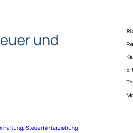
Ri
teuer und
Re
Ki
E-
Te
Mo
erhaftung
, 
Steuerhinterziehung