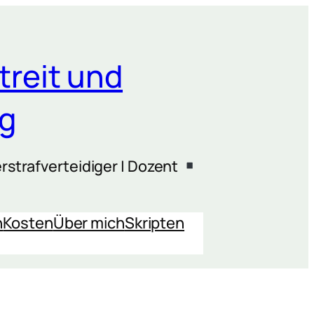
treit und
ng
rstrafverteidiger | Dozent
n
Kosten
Über mich
Skripten