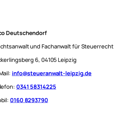
co Deutschendorf
chtsanwalt und Fachanwalt für Steuerrecht
ckerlingsberg 6, 04105 Leipzig
Mail:
info@steueranwalt-leipzig.de
lefon:
0341 58314225
bil:
0160 8293790