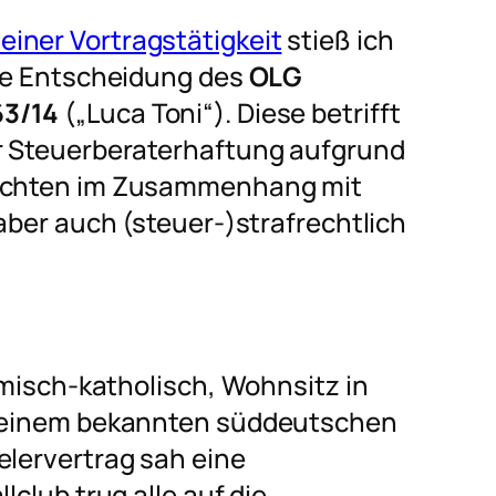
einer Vortragstätigkeit
stieß ich
che Entscheidung des
OLG
63/14
(„Luca Toni“). Diese betrifft
er Steuerberaterhaftung aufgrund
lichten im Zusammenhang mit
 aber auch (steuer-)strafrechtlich
römisch-katholisch, Wohnsitz in
ei einem bekannten süddeutschen
elervertrag sah eine
lclub trug alle auf die