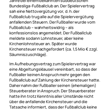
Jahre bei einem bekannten süddeutschen
Bundesliga-Fußballclub an. Der Spielervertrag
sah eine Nettovergütung vor, d. h. der
Fußballclub trug alle auf die Spielervergütung
anfallenden Steuern. Der Fußballer wurde vom
Fußballclub – wahrheitswidrig – als
konfessionslos angemeldet. Der Fußballclub
meldete sodann Lohnsteuer, aber keine
Kirchenlohnsteuer an. Später wurde
Kirchensteuer nachgefordert (ca. 1,5 Mio € zzgl.
Säumniszuschläge).
Im Aufhebungsvertrag zum Spielervertrag war
eine Abgeltungsklausel vereinbart, so dass der
Fußballer keinen Anspruch mehr gegen den
Fußballclub auf Zahlung der Kirchensteuer hatte.
Daher nahm der Fußballer seinen (ehemaligen)
Steuerberater in Anspruch. Der Steuerberater
hatte ihn trotz Kenntnis aller Umstände nicht
über die anfallende Kirchensteuer und die
Tatsache informiert, dass der Fußballclub keine