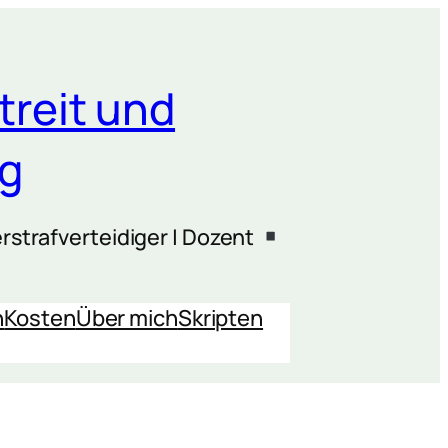
treit und
ng
rstrafverteidiger | Dozent
n
Kosten
Über mich
Skripten