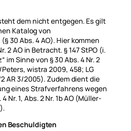
teht dem nicht entgegen. Es gilt
inen Katalog von
§ 30 Abs. 4 AO). Hier kommen
r. 2 AO in Betracht. § 147 StPO (i.
z“ im Sinne von § 30 Abs. 4 Nr. 2
/Peters
, wistra 2009, 458; LG
/2 AR 3/2005). Zudem dient die
ung eines Strafverfahrens wegen
 4 Nr. 1, Abs. 2 Nr. 1b AO (
Müller-
).
en Beschuldigten