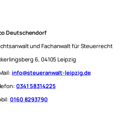
co Deutschendorf
chtsanwalt und Fachanwalt für Steuerrecht
ckerlingsberg 6, 04105 Leipzig
Mail:
info@steueranwalt-leipzig.de
lefon:
0341 58314225
bil:
0160 8293790