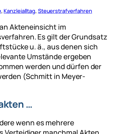
e
, 
Kanzleialltag
, 
Steuerstrafverfahren
man Akteneinsicht im
verfahren. Es gilt der Grundsatz
iftstücke u. ä., aus denen sich
relevante Umstände ergeben
ommen werden und dürfen der
werden (
Schmitt
in Meyer-
akten …
ndere wenn es mehrere
ls Verteidiger manchmal Akten