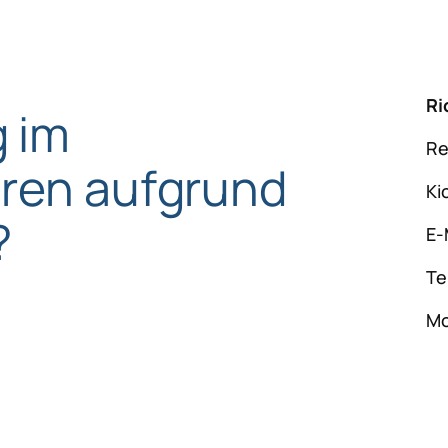
Ri
 im
Re
hren aufgrund
Ki
?
E-
Te
Mo