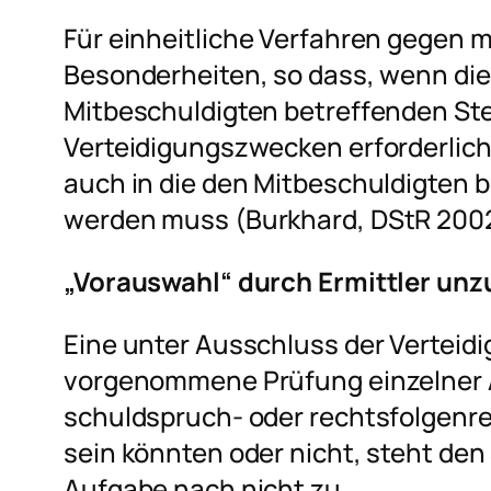
Für einheitliche Verfahren gegen 
Besonderheiten, so dass, wenn die
Mitbeschuldigten betreffenden St
Verteidigungszwecken erforderlich i
auch in die den Mitbeschuldigten
werden muss (
Burkhard
, DStR 2002
„Vorauswahl“ durch Ermittler unz
Eine unter Ausschluss der Verteid
vorgenommene Prüfung einzelner A
schuldspruch- oder rechtsfolgenre
sein könnten oder nicht, steht de
Aufgabe nach nicht zu.