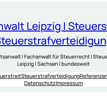
walt Leipzig | Steuers
teuerstrafverteidigu
sanwalt | Fachanwalt für Steuerrecht | Steue
Leipzig | Sachsen | bundesweit
uerstreit
Steuerstrafverteidigung
Referenze
Datenschutz
Impressum