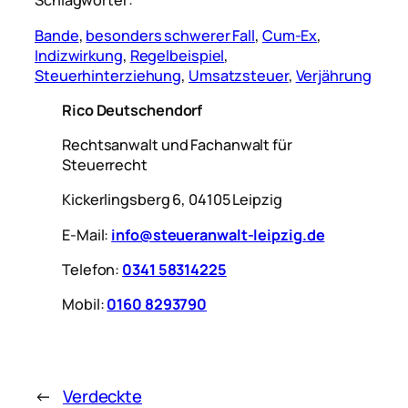
Schlagwörter:
Bande
, 
besonders schwerer Fall
, 
Cum-Ex
, 
Indizwirkung
, 
Regelbeispiel
, 
Steuerhinterziehung
, 
Umsatzsteuer
, 
Verjährung
Rico Deutschendorf
Rechtsanwalt und Fachanwalt für
Steuerrecht
Kickerlingsberg 6, 04105 Leipzig
E-Mail:
info@steueranwalt-leipzig.de
Telefon:
0341 58314225
Mobil:
0160 8293790
←
Verdeckte