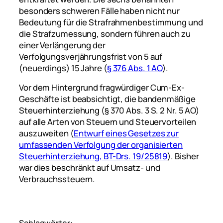
besonders schweren Fälle haben nicht nur
Bedeutung für die Strafrahmenbestimmung und
die Strafzumessung, sondern führen auch zu
einer Verlängerung der
Verfolgungsverjährungsfrist von 5 auf
(neuerdings) 15 Jahre (
§ 376 Abs. 1 AO
).
Vor dem Hintergrund fragwürdiger Cum-Ex-
Geschäfte ist beabsichtigt, die bandenmäßige
Steuerhinterziehung (§ 370 Abs. 3 S. 2 Nr. 5 AO)
auf alle Arten von Steuern und Steuervorteilen
auszuweiten (
Entwurf eines Gesetzes zur
umfassenden Verfolgung der organisierten
Steuerhinterziehung, BT-Drs. 19/25819
). Bisher
war dies beschränkt auf Umsatz- und
Verbrauchssteuern.