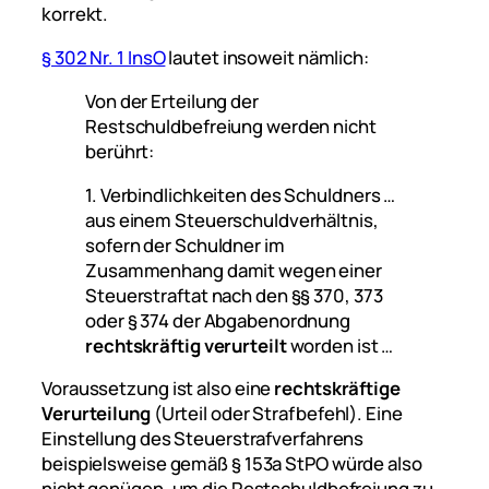
korrekt.
§ 302 Nr. 1 InsO
lautet insoweit nämlich:
Von der Erteilung der
Restschuldbefreiung werden nicht
berührt:
1. Verbindlichkeiten des Schuldners …
aus einem Steuerschuldverhältnis,
sofern der Schuldner im
Zusammenhang damit wegen einer
Steuerstraftat nach den §§ 370, 373
oder § 374 der Abgabenordnung
rechtskräftig verurteilt
worden ist …
Voraussetzung ist a
lso eine
rechtskräftige
Verurteilung
(Urteil oder Strafbefehl). Eine
Einstellung des Steuerstrafverfahrens
beispielsweise gemäß
§ 153a StPO würde also
nicht genügen, um die Restschuldbefreiung zu