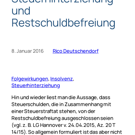
und
Restschuldbefreiung
8. Januar 2016
Rico Deutschendorf
Folgewirkungen
, 
Insolvenz
, 
Steuerhinterziehung
Hin und wieder liest man die Aussage, dass
Steuerschulden, die in Zusammenhang mit
einer Steuerstraftat stehen, von der
Restschuldbefreiung ausgeschlossen seien
(vgl. z. B. LG Hannover v. 24.04.2015, Az. 20 T
14/15). S
o allgemein formuliert
ist
das aber
nicht