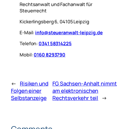
Rechtsanwalt und Fachanwalt für
Steuerrecht
Kickerlingsberg 6, 04105 Leipzig
E-Mail:
info@steueranwalt-leipzig.de
Telefon:
0341 58314225
Mobil:
0160 8293790
←
Risiken und
FG Sachsen-Anhalt nimmt
Folgen einer
am elektronischen
Selbstanzeige
Rechtsverkehr teil
→