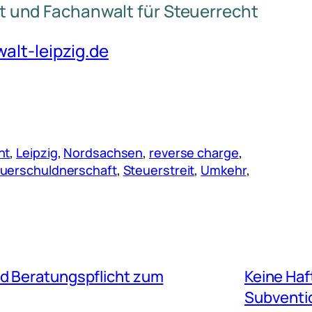
t und Fachanwalt für Steuerrecht
lt-leipzig.de
ht
, 
Leipzig
, 
Nordsachsen
, 
reverse charge
, 
uerschuldnerschaft
, 
Steuerstreit
, 
Umkehr
, 
d Beratungspflicht zum
Keine Haf
Subventi