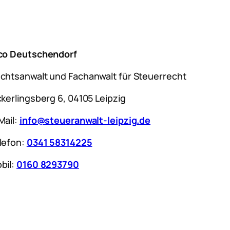
co Deutschendorf
chtsanwalt und Fachanwalt für Steuerrecht
ckerlingsberg 6, 04105 Leipzig
Mail:
info@steueranwalt-leipzig.de
lefon:
0341 58314225
bil:
0160 8293790