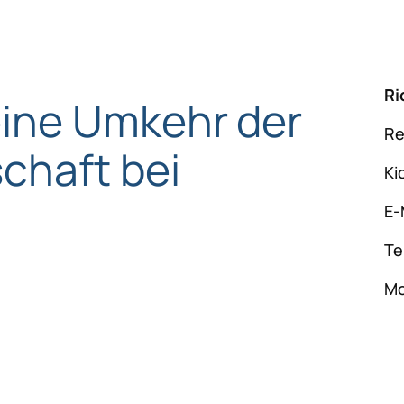
Ri
ine Umkehr der
Re
chaft bei
Ki
E-
Te
Mo