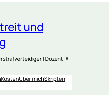
treit und
ng
rstrafverteidiger | Dozent
n
Kosten
Über mich
Skripten