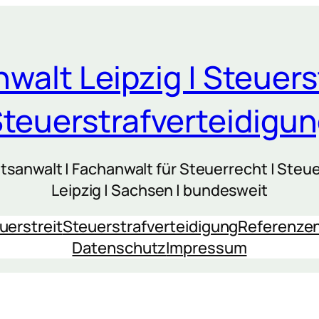
walt Leipzig | Steuers
teuerstrafverteidigu
sanwalt | Fachanwalt für Steuerrecht | Steue
Leipzig | Sachsen | bundesweit
uerstreit
Steuerstrafverteidigung
Referenze
Datenschutz
Impressum