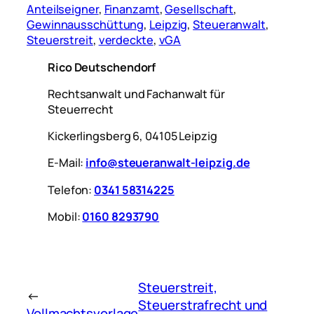
Anteilseigner
, 
Finanzamt
, 
Gesellschaft
, 
Gewinnausschüttung
, 
Leipzig
, 
Steueranwalt
, 
Steuerstreit
, 
verdeckte
, 
vGA
Rico Deutschendorf
Rechtsanwalt und Fachanwalt für
Steuerrecht
Kickerlingsberg 6, 04105 Leipzig
E-Mail:
info@steueranwalt-leipzig.de
Telefon:
0341 58314225
Mobil:
0160 8293790
Steuerstreit,
←
Steuerstrafrecht und
Vollmachtsvorlage