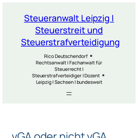
Zum
Inhalt
Steueranwalt Leipzig |
springen
Steuerstreit und
Steuerstrafverteidigung
Rico Deutschendorf
Rechtsanwalt | Fachanwalt für
Steuerrecht |
Steuerstrafverteidiger | Dozent
Leipzig | Sachsen | bundesweit
vGA oder nicht vGA