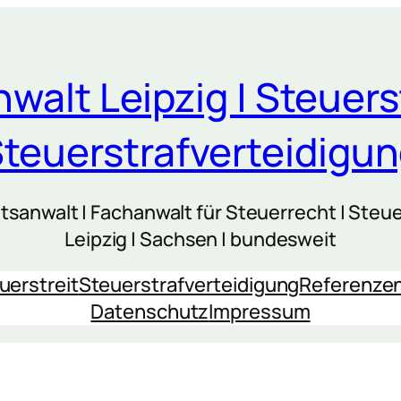
walt Leipzig | Steuers
teuerstrafverteidigu
sanwalt | Fachanwalt für Steuerrecht | Steue
Leipzig | Sachsen | bundesweit
uerstreit
Steuerstrafverteidigung
Referenze
Datenschutz
Impressum