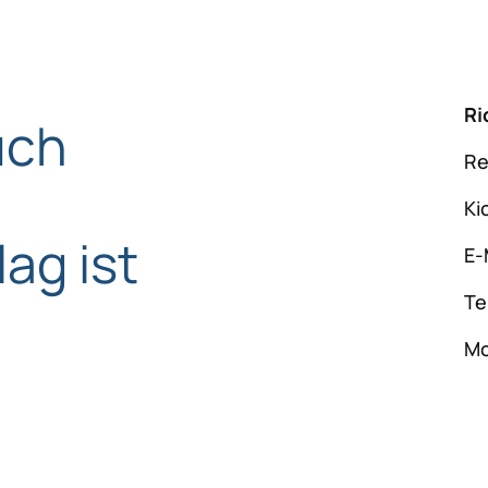
Ri
uch
Re
Ki
ag ist
E-
Te
Mo