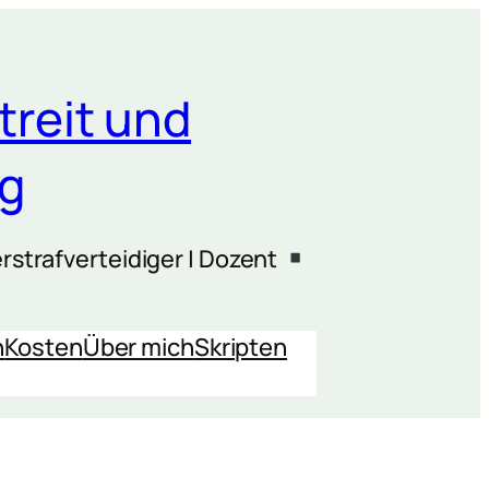
treit und
ng
rstrafverteidiger | Dozent
n
Kosten
Über mich
Skripten