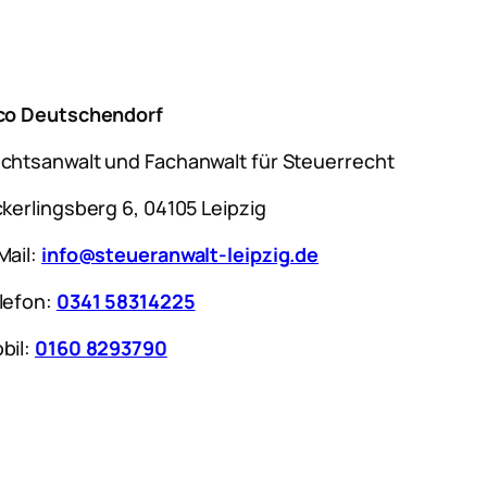
co Deutschendorf
chtsanwalt und Fachanwalt für Steuerrecht
ckerlingsberg 6, 04105 Leipzig
Mail:
info@steueranwalt-leipzig.de
lefon:
0341 58314225
bil:
0160 8293790