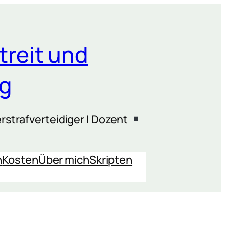
treit und
ng
rstrafverteidiger | Dozent
n
Kosten
Über mich
Skripten