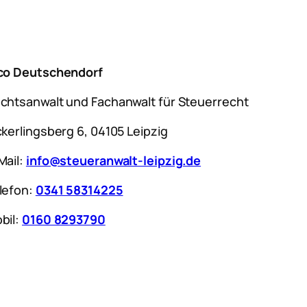
co Deutschendorf
chtsanwalt und Fachanwalt für Steuerrecht
ckerlingsberg 6, 04105 Leipzig
Mail:
info@steueranwalt-leipzig.de
lefon:
0341 58314225
bil:
0160 8293790