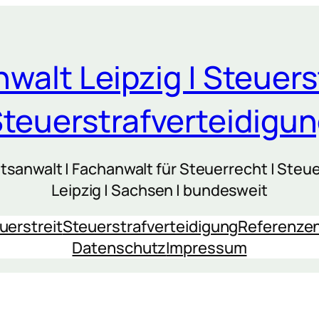
walt Leipzig | Steuers
teuerstrafverteidigu
sanwalt | Fachanwalt für Steuerrecht | Steue
Leipzig | Sachsen | bundesweit
uerstreit
Steuerstrafverteidigung
Referenze
Datenschutz
Impressum