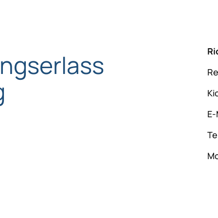
Ri
ngserlass
Re
g
Ki
E-
Te
Mo