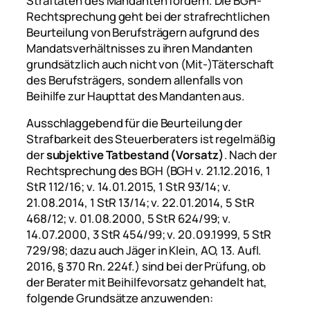
Straftaten des Mandanten fördern. Die BGH-
Rechtsprechung geht bei der strafrechtlichen
Beurteilung von Berufsträgern aufgrund des
Mandatsverhältnisses zu ihren Mandanten
grundsätzlich auch nicht von (Mit-)Täterschaft
des Berufsträgers, sondern allenfalls von
Beihilfe zur Haupttat des Mandanten aus.
Ausschlaggebend für die Beurteilung der
Strafbarkeit des Steuerberaters ist regelmäßig
der
subjektive Tatbestand (Vorsatz)
. Nach der
Rechtsprechung des BGH (BGH v. 21.12.2016, 1
StR 112/16; v. 14.01.2015, 1 StR 93/14; v.
21.08.2014, 1 StR 13/14; v. 22.01.2014, 5 StR
468/12; v. 01.08.2000, 5 StR 624/99; v.
14.07.2000, 3 StR 454/99; v. 20.09.1999, 5 StR
729/98; dazu auch
Jäger
in Klein, AO, 13. Aufl.
2016, § 370 Rn. 224f.) sind bei der Prüfung, ob
der Berater mit Beihilfevorsatz gehandelt hat,
folgende Grundsätze anzuwenden: