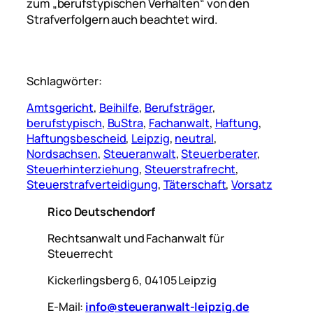
zum „berufstypischen Verhalten“ von den
Strafverfolgern auch beachtet wird.
Schlagwörter:
Amtsgericht
, 
Beihilfe
, 
Berufsträger
, 
berufstypisch
, 
BuStra
, 
Fachanwalt
, 
Haftung
, 
Haftungsbescheid
, 
Leipzig
, 
neutral
, 
Nordsachsen
, 
Steueranwalt
, 
Steuerberater
, 
Steuerhinterziehung
, 
Steuerstrafrecht
, 
Steuerstrafverteidigung
, 
Täterschaft
, 
Vorsatz
Rico Deutschendorf
Rechtsanwalt und Fachanwalt für
Steuerrecht
Kickerlingsberg 6, 04105 Leipzig
E-Mail:
info@steueranwalt-leipzig.de