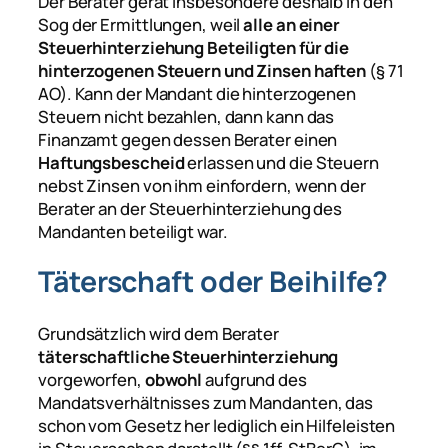
Der Berater gerät insbesondere deshalb in den
Sog der Ermittlungen, weil
alle an einer
Steuerhinterziehung Beteiligten für die
hinterzogenen Steuern und Zinsen haften
(§ 71
AO). Kann der Mandant die hinterzogenen
Steuern nicht bezahlen, dann kann das
Finanzamt gegen dessen Berater einen
Haftungsbescheid
erlassen und die Steuern
nebst Zinsen von ihm einfordern, wenn der
Berater an der Steuerhinterziehung des
Mandanten beteiligt war.
Täterschaft oder Beihilfe?
Grundsätzlich wird dem Berater
täterschaftliche Steuerhinterziehung
vorgeworfen,
obwohl
aufgrund des
Mandatsverhältnisses zum Mandanten, das
schon vom Gesetz her lediglich ein Hilfeleisten