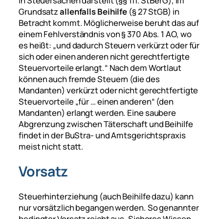
in Steuersachen darstellt (§§ 1ff. StBerG), im
Grundsatz
allenfalls Beihilfe
(§ 27 StGB) in
Betracht kommt. Möglicherweise beruht das auf
einem Fehlverständnis von § 370 Abs. 1 AO, wo
es heißt:
„und dadurch Steuern verkürzt oder für
sich oder einen anderen nicht gerechtfertigte
Steuervorteile erlangt.“
Nach dem Wortlaut
können auch fremde Steuern (die des
Mandanten) verkürzt oder nicht gerechtfertigte
Steuervorteile
„für … einen anderen“
(den
Mandanten) erlangt werden. Eine saubere
Abgrenzung zwischen Täterschaft und Beihilfe
findet in der BuStra- und Amtsgerichtspraxis
meist nicht statt.
Vorsatz
Steuerhinterziehung (auch Beihilfe dazu) kann
nur vorsätzlich begangen werden. So genannter
bedingter Vorsatz reicht aus. Sicheres Wissen