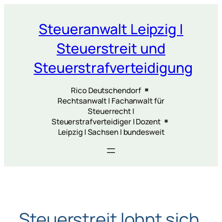
Zum
Inhalt
Steueranwalt Leipzig |
springen
Steuerstreit und
Steuerstrafverteidigung
Rico Deutschendorf
Rechtsanwalt | Fachanwalt für
Steuerrecht |
Steuerstrafverteidiger | Dozent
Leipzig | Sachsen | bundesweit
Steuerstreit lohnt sich