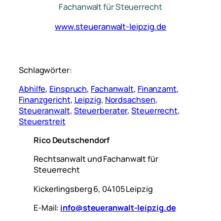
Fachanwalt für Steuerrecht
www.steueranwalt-leipzig.de
Schlagwörter:
Abhilfe
, 
Einspruch
, 
Fachanwalt
, 
Finanzamt
, 
Finanzgericht
, 
Leipzig
, 
Nordsachsen
, 
Steueranwalt
, 
Steuerberater
, 
Steuerrecht
, 
Steuerstreit
Rico Deutschendorf
Rechtsanwalt und Fachanwalt für
Steuerrecht
Kickerlingsberg 6, 04105 Leipzig
E-Mail:
info@steueranwalt-leipzig.de