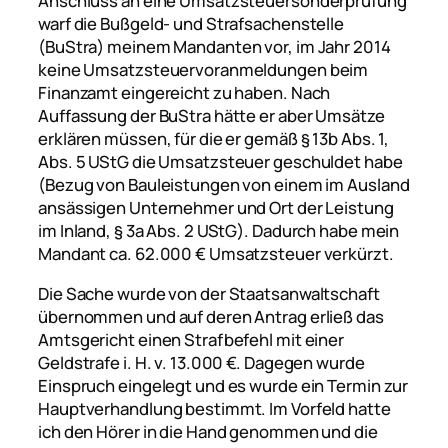
Anschluss an eine Umsatzsteuersonderprüfung
warf die Bußgeld- und Strafsachenstelle
(BuStra) meinem Mandanten vor, im Jahr 2014
keine Umsatzsteuervoranmeldungen beim
Finanzamt eingereicht zu haben. Nach
Auffassung der BuStra hätte er aber Umsätze
erklären müssen, für die er gemäß § 13b Abs. 1,
Abs. 5 UStG die Umsatzsteuer geschuldet habe
(Bezug von Bauleistungen von einem im Ausland
ansässigen Unternehmer und Ort der Leistung
im Inland, § 3a Abs. 2 UStG). Dadurch habe mein
Mandant ca. 62.000 € Umsatzsteuer verkürzt.
Die Sache wurde von der Staatsanwaltschaft
übernommen und auf deren Antrag erließ das
Amtsgericht einen Strafbefehl mit einer
Geldstrafe i. H. v. 13.000 €. Dagegen wurde
Einspruch eingelegt und es wurde ein Termin zur
Hauptverhandlung bestimmt. Im Vorfeld hatte
ich den Hörer in die Hand genommen und die