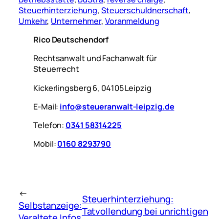
Steuerhinterziehung
, 
Steuerschuldnerschaft
, 
Umkehr
, 
Unternehmer
, 
Voranmeldung
Rico Deutschendorf
Rechtsanwalt und Fachanwalt für
Steuerrecht
Kickerlingsberg 6, 04105 Leipzig
E-Mail:
info@steueranwalt-leipzig.de
Telefon:
0341 58314225
Mobil:
0160 8293790
←
Steuerhinterziehung:
Selbstanzeige:
Tatvollendung bei unrichtigen
Veraltete Infos