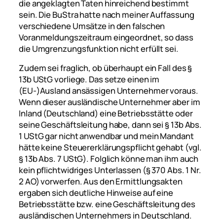
die angeklagten Taten hinreichend bestimmt
sein. Die BuStra hatte nach meiner Auffassung
verschiedene Umsätze in den falschen
Voranmeldungszeitraum eingeordnet, so dass
die Umgrenzungsfunktion nicht erfüllt sei.
Zudem sei fraglich, ob überhaupt ein Fall des §
13b UStG vorliege. Das setze einen im
(EU-)Ausland ansässigen Unternehmer voraus.
Wenn dieser ausländische Unternehmer aber im
Inland (Deutschland) eine Betriebsstätte oder
seine Geschäftsleitung habe, dann sei § 13b Abs.
1 UStG gar nicht anwendbar und mein Mandant
hätte keine Steuererklärungspflicht gehabt (vgl.
§ 13b Abs. 7 UStG). Folglich könne man ihm auch
kein pflichtwidriges Unterlassen (§ 370 Abs. 1 Nr.
2 AO) vorwerfen. Aus den Ermittlungsakten
ergaben sich deutliche Hinweise auf eine
Betriebsstätte bzw. eine Geschäftsleitung des
ausländischen Unternehmers in Deutschland.