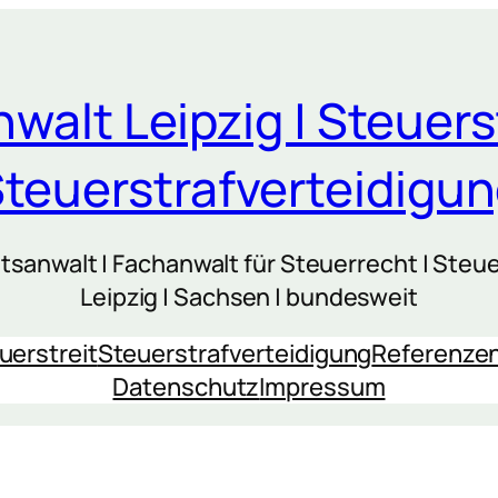
walt Leipzig | Steuers
teuerstrafverteidigu
sanwalt | Fachanwalt für Steuerrecht | Steue
Leipzig | Sachsen | bundesweit
uerstreit
Steuerstrafverteidigung
Referenze
Datenschutz
Impressum