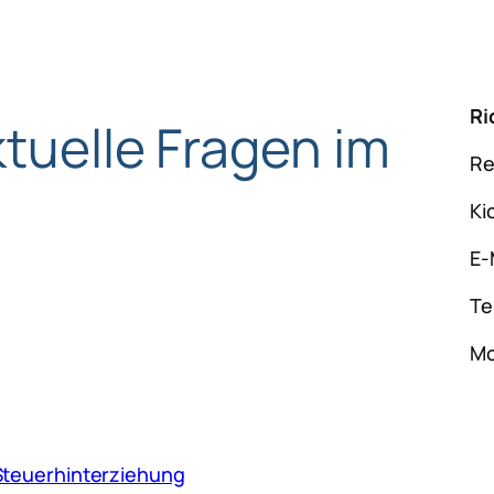
Ri
ktuelle Fragen im
Re
Ki
E-
Te
Mo
Steuerhinterziehung