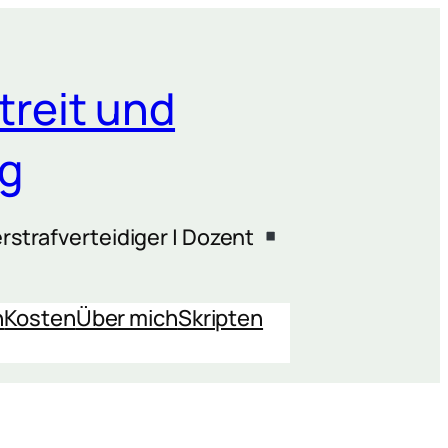
treit und
ng
rstrafverteidiger | Dozent
n
Kosten
Über mich
Skripten