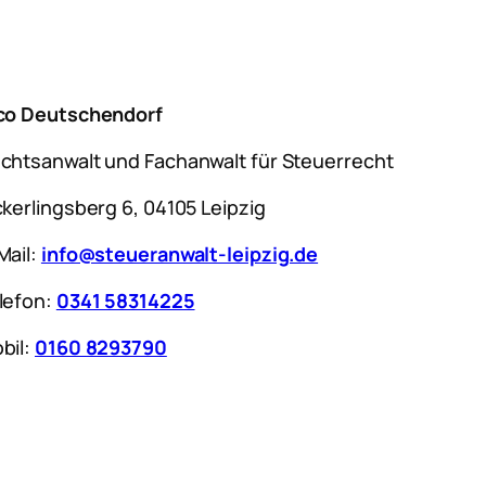
co Deutschendorf
chtsanwalt und Fachanwalt für Steuerrecht
ckerlingsberg 6, 04105 Leipzig
Mail:
info@steueranwalt-leipzig.de
lefon:
0341 58314225
bil:
0160 8293790