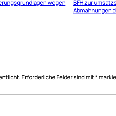
uerungsgrundlagen wegen
BFH zur umsatzs
Abmahnungen d
ntlicht.
Erforderliche Felder sind mit
*
markie