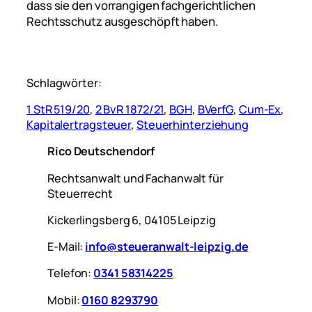
dass sie den vorrangigen fachgerichtlichen
Rechtsschutz ausgeschöpft haben.
Schlagwörter:
1 StR 519/20
, 
2 BvR 1872/21
, 
BGH
, 
BVerfG
, 
Cum-Ex
, 
Kapitalertragsteuer
, 
Steuerhinterziehung
Rico Deutschendorf
Rechtsanwalt und Fachanwalt für
Steuerrecht
Kickerlingsberg 6, 04105 Leipzig
E-Mail:
info@steueranwalt-leipzig.de
Telefon:
0341 58314225
Mobil:
0160 8293790