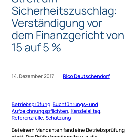
Sicherheitszuschlag:
Verständigung vor
dem Finanzgericht von
15 auf 5 %
14. Dezember 2017
Rico Deutschendorf
Betriebsprüfung
, 
Buchführungs- und
Aufzeichnungspflichten
, 
Kanzleialltag
, 
Referenzfälle
, 
Schätzung
Bei einem Mandanten fand eine Betriebsprüfung
statt. Der Prüfer bemängelte u. a. die