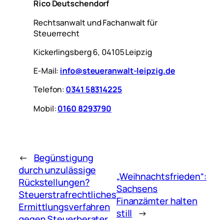
Rico Deutschendorf
Rechtsanwalt und Fachanwalt für
Steuerrecht
Kickerlingsberg 6, 04105 Leipzig
E-Mail:
info@steueranwalt-leipzig.de
Telefon:
0341 58314225
Mobil:
0160 8293790
←
Begünstigung
durch unzulässige
„Weihnachtsfrieden“:
Rückstellungen?
Sachsens
Steuerstrafrechtliches
Finanzämter halten
Ermittlungsverfahren
still
→
gegen Steuerberater