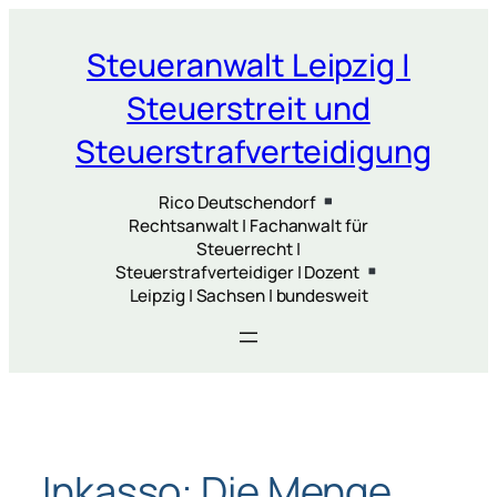
Zum
Inhalt
Steueranwalt Leipzig |
springen
Steuerstreit und
Steuerstrafverteidigung
Rico Deutschendorf
Rechtsanwalt | Fachanwalt für
Steuerrecht |
Steuerstrafverteidiger | Dozent
Leipzig | Sachsen | bundesweit
Inkasso: Die Menge