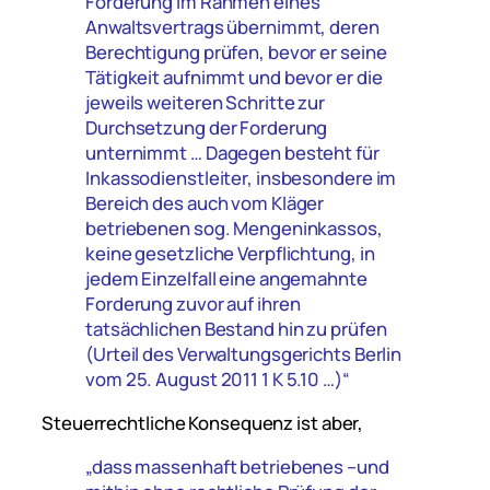
Forderung im Rahmen eines
Anwaltsvertrags übernimmt, deren
Berechtigung prüfen, bevor er seine
Tätigkeit aufnimmt und bevor er die
jeweils weiteren Schritte zur
Durchsetzung der Forderung
unternimmt … Dagegen besteht für
Inkassodienstleiter, insbesondere im
Bereich des auch vom Kläger
betriebenen sog. Mengeninkassos,
keine gesetzliche Verpflichtung, in
jedem Einzelfall eine angemahnte
Forderung zuvor auf ihren
tatsächlichen Bestand hin zu prüfen
(Urteil des Verwaltungsgerichts Berlin
vom 25. August 2011 1 K 5.10 …)“
Steuerrechtliche Konsequenz ist aber,
„dass massenhaft betriebenes –und