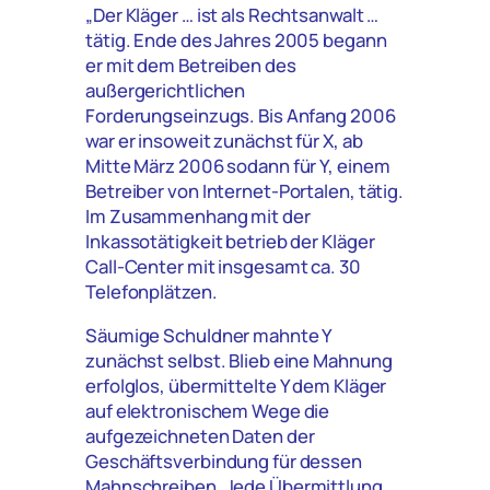
„Der Kläger … ist als Rechtsanwalt …
tätig. Ende des Jahres 2005 begann
er mit dem Betreiben des
außergerichtlichen
Forderungseinzugs. Bis Anfang 2006
war er insoweit zunächst für X, ab
Mitte März 2006 sodann für Y, einem
Betreiber von Internet-Portalen, tätig.
Im Zusammenhang mit der
Inkassotätigkeit betrieb der Kläger
Call-Center mit insgesamt ca. 30
Telefonplätzen.
Säumige Schuldner mahnte Y
zunächst selbst. Blieb eine Mahnung
erfolglos, übermittelte Y dem Kläger
auf elektronischem Wege die
aufgezeichneten Daten der
Geschäftsverbindung für dessen
Mahnschreiben. Jede Übermittlung