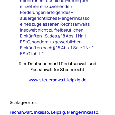
mithin ohne rechtliche Prüfung der
einzelnen einzuziehenden
Forderungen erfolgendes–
außergerichtliches Mengeninkasso
eines zugelassenen Rechtsanwalts
insoweit nicht zu freiberuflichen
Einkünften i.S. des § 18 Abs. 1 Nr. 1
EStG, sondern zu gewerblichen
Einkünften nach § 15 Abs. 1 Satz 1 Nr. 1
EStG führt.“
Rico Deutschendorf | Rechtsanwalt und
Fachanwalt für Steuerrecht
www.steueranwalt-leipzig.de
Schlagwörter:
Fachanwalt
, 
Inkasso
, 
Leipzig
, 
Mengeninkasso
, 