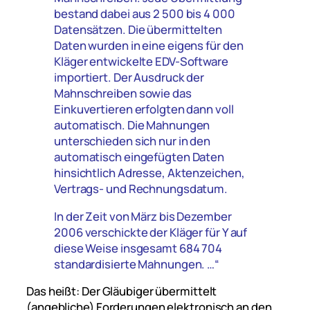
bestand dabei aus 2 500 bis 4 000
Datensätzen. Die übermittelten
Daten wurden in eine eigens für den
Kläger entwickelte EDV-Software
importiert. Der Ausdruck der
Mahnschreiben sowie das
Einkuvertieren erfolgten dann voll
automatisch. Die Mahnungen
unterschieden sich nur in den
automatisch eingefügten Daten
hinsichtlich Adresse, Aktenzeichen,
Vertrags- und Rechnungsdatum.
In der Zeit von März bis Dezember
2006 verschickte der Kläger für Y auf
diese Weise insgesamt 684 704
standardisierte Mahnungen. …“
Das heißt: Der Gläubiger übermittelt
(angebliche) Forderungen elektronisch an den