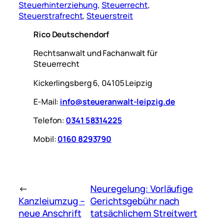
Steuerhinterziehung
, 
Steuerrecht
, 
Steuerstrafrecht
, 
Steuerstreit
Rico Deutschendorf
Rechtsanwalt und Fachanwalt für
Steuerrecht
Kickerlingsberg 6, 04105 Leipzig
E-Mail:
info@steueranwalt-leipzig.de
Telefon:
0341 58314225
Mobil:
0160 8293790
←
Neuregelung: Vorläufige
Kanzleiumzug –
Gerichtsgebühr nach
neue Anschrift
tatsächlichem Streitwert