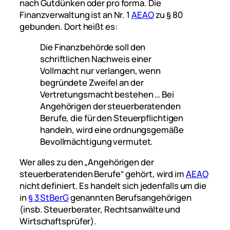
nach Gutdünken oder pro forma. Die
Finanzverwaltung ist an Nr. 1
AEAO
zu § 80
gebunden. Dort heißt es:
Die Finanzbehörde soll den
schriftlichen Nachweis einer
Vollmacht nur verlangen, wenn
begründete Zweifel an der
Vertretungsmacht bestehen … Bei
Angehörigen der steuerberatenden
Berufe, die für den Steuerpflichtigen
handeln, wird eine ordnungsgemäße
Bevollmächtigung vermutet.
Wer alles zu den „Angehörigen der
steuerberatenden Berufe“ gehört, wird im
AEAO
nicht definiert. Es handelt sich jedenfalls um die
in
§ 3 StBerG
genannten Berufsangehörigen
(insb. Steuerberater, Rechtsanwälte und
Wirtschaftsprüfer).