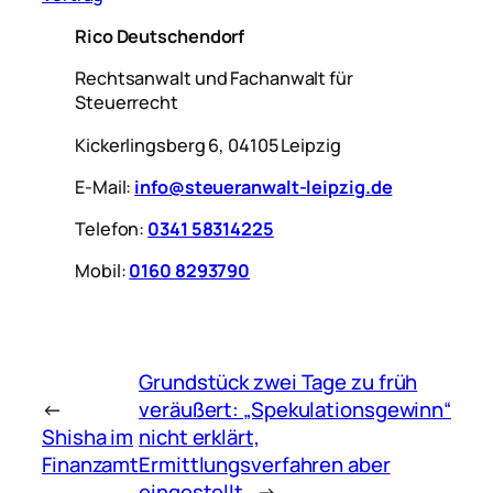
Rico Deutschendorf
Rechtsanwalt und Fachanwalt für
Steuerrecht
Kickerlingsberg 6, 04105 Leipzig
E-Mail:
info@steueranwalt-leipzig.de
Telefon:
0341 58314225
Mobil:
0160 8293790
Grundstück zwei Tage zu früh
←
veräußert: „Spekulationsgewinn“
Shisha im
nicht erklärt,
Finanzamt
Ermittlungsverfahren aber
eingestellt
→