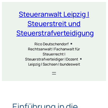
Zum
Inhalt
Steueranwalt Leipzig |
springen
Steuerstreit und
Steuerstrafverteidigung
Rico Deutschendorf
Rechtsanwalt | Fachanwalt für
Steuerrecht |
Steuerstrafverteidiger | Dozent
Leipzig | Sachsen | bundesweit
„Einführung in die