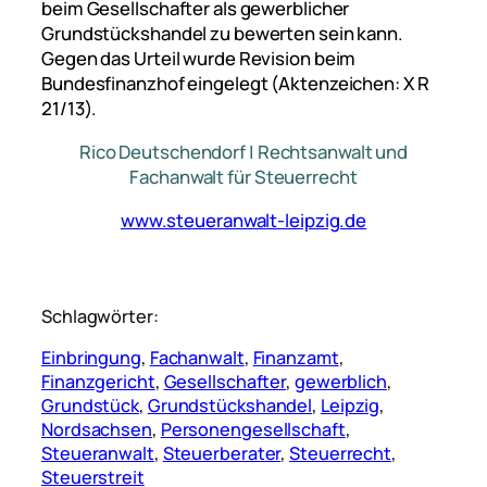
beim Gesellschafter als gewerblicher
Grundstückshandel zu bewerten sein kann.
Gegen das Urteil wurde Revision beim
Bundesfinanzhof eingelegt (Aktenzeichen: X R
21/13).
Rico Deutschendorf | Rechtsanwalt und
Fachanwalt für Steuerrecht
www.steueranwalt-leipzig.de
Schlagwörter:
Einbringung
, 
Fachanwalt
, 
Finanzamt
, 
Finanzgericht
, 
Gesellschafter
, 
gewerblich
, 
Grundstück
, 
Grundstückshandel
, 
Leipzig
, 
Nordsachsen
, 
Personengesellschaft
, 
Steueranwalt
, 
Steuerberater
, 
Steuerrecht
, 
Steuerstreit