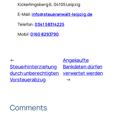
Kickerlingsberg 6, 04105 Leipzig
E-Mail:
info@steueranwalt-leipzig.de
Telefon:
0341 58314225
Mobil:
0160 8293790
←
Angekaufte
Steuerhinterziehung
Bankdaten dürfen
durch unberechtigten
verwertet werden
Vorsteuerabzug
→
Comments