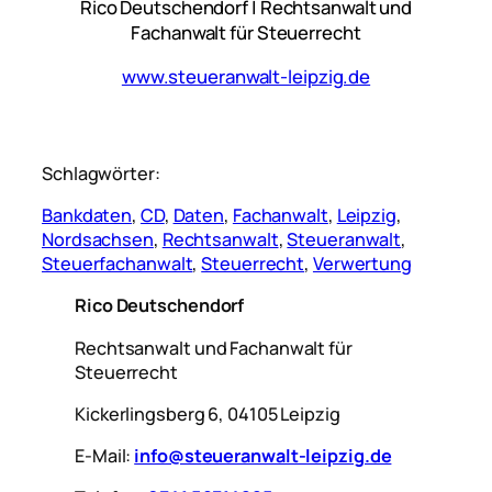
Rico Deutschendorf | Rechtsanwalt und
Fachanwalt für Steuerrecht
www.steueranwalt-leipzig.de
Schlagwörter:
Bankdaten
, 
CD
, 
Daten
, 
Fachanwalt
, 
Leipzig
, 
Nordsachsen
, 
Rechtsanwalt
, 
Steueranwalt
, 
Steuerfachanwalt
, 
Steuerrecht
, 
Verwertung
Rico Deutschendorf
Rechtsanwalt und Fachanwalt für
Steuerrecht
Kickerlingsberg 6, 04105 Leipzig
E-Mail:
info@steueranwalt-leipzig.de