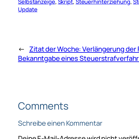
Selbstanzeige
, 
Skript
, 
Steuerhinterziehung
, 
St
Update
←
Zitat der Woche: Verlängerung der 
Bekanntgabe eines Steuerstrafverfah
Comments
Schreibe einen Kommentar
Deine E-Mail-Adresse wird nicht veröffe