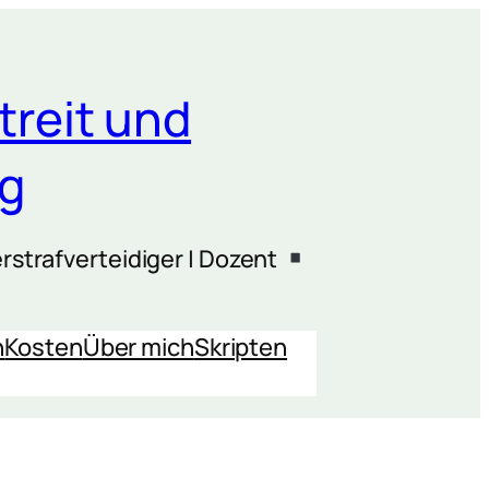
treit und
ng
rstrafverteidiger | Dozent
n
Kosten
Über mich
Skripten