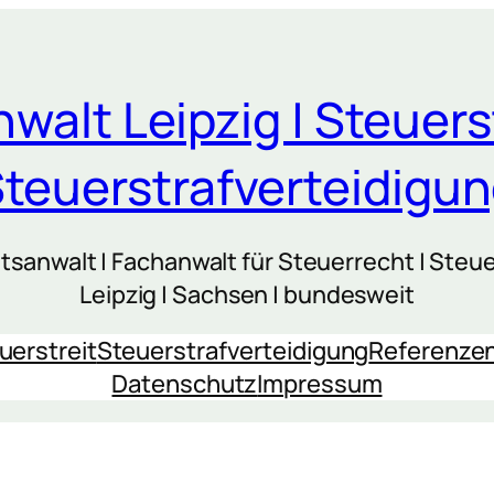
walt Leipzig | Steuers
teuerstrafverteidigu
sanwalt | Fachanwalt für Steuerrecht | Steue
Leipzig | Sachsen | bundesweit
uerstreit
Steuerstrafverteidigung
Referenze
Datenschutz
Impressum