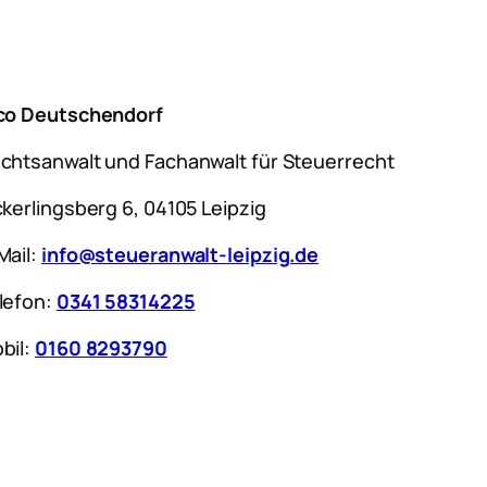
co Deutschendorf
chtsanwalt und Fachanwalt für Steuerrecht
ckerlingsberg 6, 04105 Leipzig
Mail:
info@steueranwalt-leipzig.de
lefon:
0341 58314225
bil:
0160 8293790