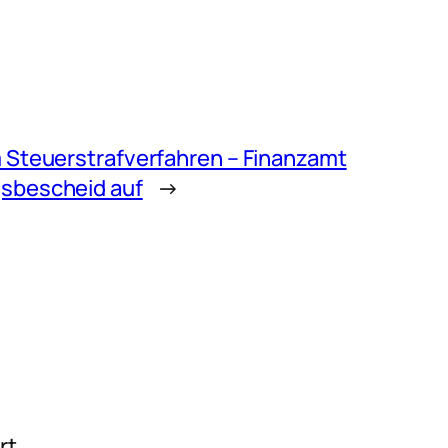
m Steuerstrafverfahren – Finanzamt
sbescheid auf
→
rt