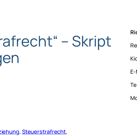
Ri
afrecht“ – Skript
Re
gen
Ki
E-
Te
Mo
ziehung
, 
Steuerstrafrecht
, 