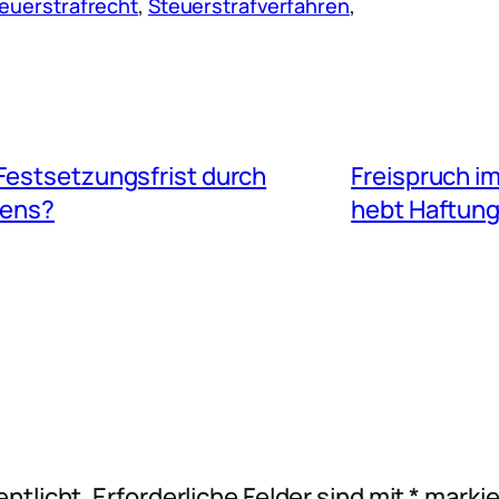
euerstrafrecht
, 
Steuerstrafverfahren
, 
Festsetzungsfrist durch
Freispruch i
rens?
hebt Haftung
ntlicht.
Erforderliche Felder sind mit
*
markie