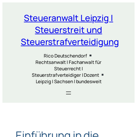
Zum
Inhalt
Steueranwalt Leipzig |
springen
Steuerstreit und
Steuerstrafverteidigung
Rico Deutschendorf
Rechtsanwalt | Fachanwalt für
Steuerrecht |
Steuerstrafverteidiger | Dozent
Leipzig | Sachsen | bundesweit
„Einführung in die