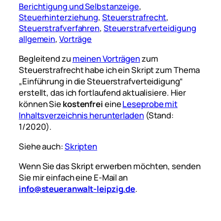
Berichtigung und Selbstanzeige
, 
Steuerhinterziehung
, 
Steuerstrafrecht
, 
Steuerstrafverfahren
, 
Steuerstrafverteidigung
allgemein
, 
Vorträge
Begleitend zu
meinen Vorträgen
zum
Steuerstrafrecht habe ich ein Skript zum Thema
„Einführung in die Steuerstrafverteidigung“
erstellt, das ich fortlaufend aktualisiere. Hier
können Sie
kostenfrei
eine
Leseprobe mit
Inhaltsverzeichnis herunterladen
(Stand:
1/2020).
Siehe auch:
Skripten
Wenn Sie das Skript erwerben möchten, senden
Sie mir einfach eine E-Mail an
info@steueranwalt-leipzig.de
.