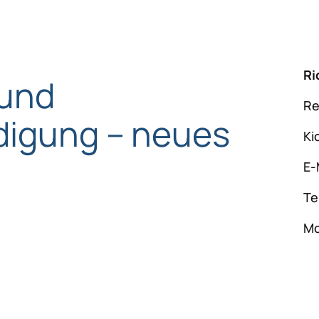
Ri
 und
Re
idigung – neues
Ki
E-
Te
Mo