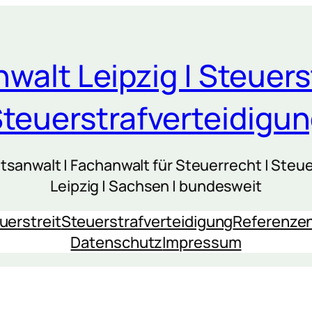
walt Leipzig | Steuers
teuerstrafverteidigu
sanwalt | Fachanwalt für Steuerrecht | Steue
Leipzig | Sachsen | bundesweit
uerstreit
Steuerstrafverteidigung
Referenze
Datenschutz
Impressum