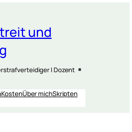
treit und
ng
rstrafverteidiger | Dozent
n
Kosten
Über mich
Skripten