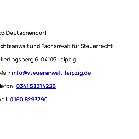
co Deutschendorf
chtsanwalt und Fachanwalt für Steuerrecht
ckerlingsberg 6, 04105 Leipzig
Mail:
info@steueranwalt-leipzig.de
lefon:
0341 58314225
bil:
0160 8293790