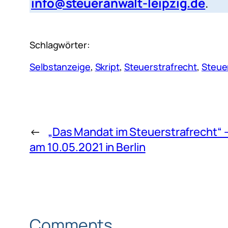
info@steueranwalt-leipzig.de
.
Schlagwörter:
Selbstanzeige
, 
Skript
, 
Steuerstrafrecht
, 
Steue
←
„Das Mandat im Steuerstrafrecht“ –
am 10.05.2021 in Berlin
Comments