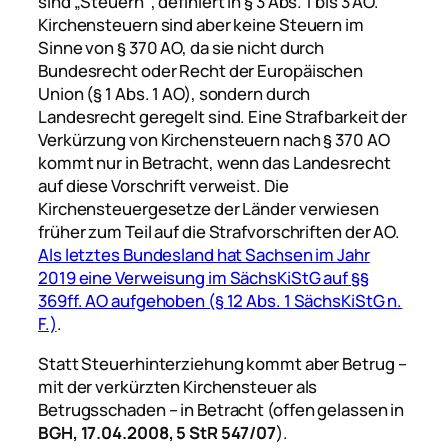
sind „Steuern“, definiert in § 3 Abs. 1 bis 3 AO.
Kirchensteuern sind aber keine Steuern im
Sinne von § 370 AO, da sie nicht durch
Bundesrecht oder Recht der Europäischen
Union (§ 1 Abs. 1 AO), sondern durch
Landesrecht geregelt sind. Eine Strafbarkeit der
Verkürzung von Kirchensteuern nach § 370 AO
kommt nur in Betracht, wenn das Landesrecht
auf diese Vorschrift verweist. Die
Kirchensteuergesetze der Länder verwiesen
früher zum Teil auf die Strafvorschriften der AO.
Als letztes Bundesland hat Sachsen im Jahr
2019 eine Verweisung im SächsKiStG auf §§
369ff. AO aufgehoben (§ 12 Abs. 1 SächsKiStG n.
F.)
.
Statt Steuerhinterziehung kommt aber Betrug –
mit der verkürzten Kirchensteuer als
Betrugsschaden – in Betracht (offen gelassen in
BGH, 17.04.2008, 5 StR 547/07
).