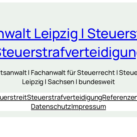
walt Leipzig | Steuers
teuerstrafverteidigu
sanwalt | Fachanwalt für Steuerrecht | Steue
Leipzig | Sachsen | bundesweit
uerstreit
Steuerstrafverteidigung
Referenze
Datenschutz
Impressum