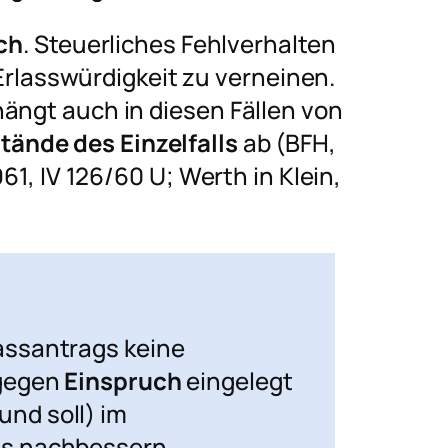
ch
. Steuerliches Fehlverhalten
e Erlasswürdigkeit zu verneinen.
ängt auch in diesen Fällen von
ände des Einzelfalls
ab (BFH,
961, IV 126/60 U;
Werth
in Klein,
assantrags keine
agegen
Einspruch
eingelegt
nd soll) im
gs nachbessern.