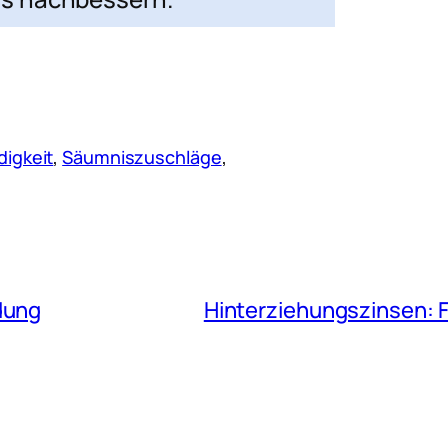
digkeit
, 
Säumniszuschläge
, 
dung
Hinterziehungszinsen: F