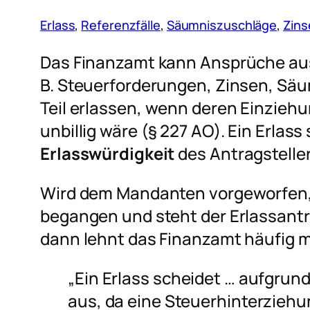
Erlass
, 
Referenzfälle
, 
Säumniszuschläge
, 
Zins
Das Finanzamt kann Ansprüche aus
B. Steuerforderungen, Zinsen, Sä
Teil erlassen, wenn deren Einziehu
unbillig wäre (§ 227 AO). Ein Erlass
Erlasswürdigkeit
des Antragstelle
Wird dem Mandanten vorgeworfen,
begangen und steht der Erlassan
dann lehnt das Finanzamt häufig m
„Ein Erlass scheidet … aufgrun
aus, da eine Steuerhinterziehun