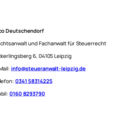
co Deutschendorf
chtsanwalt und Fachanwalt für Steuerrecht
ckerlingsberg 6, 04105 Leipzig
Mail:
info@steueranwalt-leipzig.de
lefon:
0341 58314225
bil:
0160 8293790