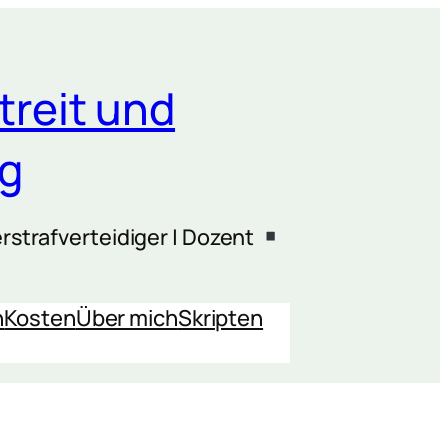
treit und
ng
rstrafverteidiger | Dozent
n
Kosten
Über mich
Skripten