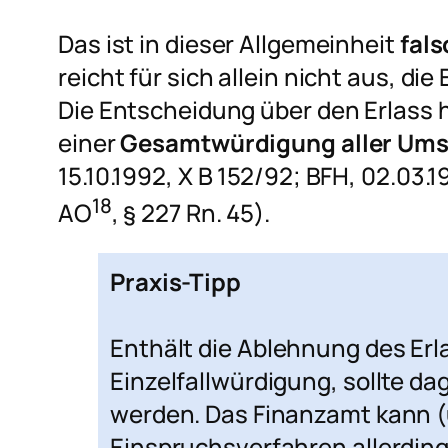
Das ist in dieser Allgemeinheit
fals
reicht für sich allein nicht aus, di
Die Entscheidung über den Erlass h
einer
Gesamtwürdigung aller Umst
15.10.1992, X B 152/92; BFH, 02.03.1
18
AO
, § 227 Rn. 45).
Praxis-Tipp
Enthält die Ablehnung des Erl
Einzelfallwürdigung, sollte d
werden. Das Finanzamt kann (u
Einspruchsverfahren allerdin