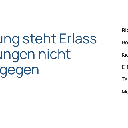
Ri
ng steht Erlass
Re
ungen nicht
Ki
tgegen
E-
Te
Mo