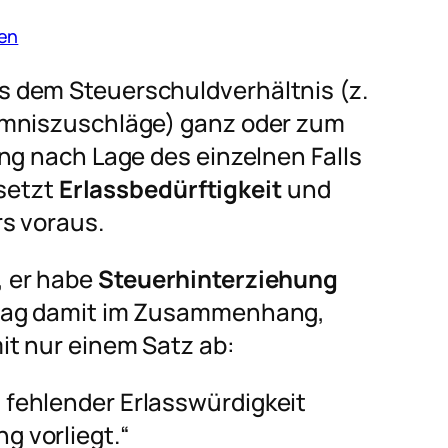
en
 dem Steuerschuldverhältnis (z.
umniszuschläge) ganz oder zum
ng nach Lage des einzelnen Falls
 setzt
Erlassbedürftigkeit
und
rs voraus.
 er habe
Steuerhinterziehung
trag damit im Zusammenhang,
it nur einem Satz ab:
d fehlender Erlasswürdigkeit
g vorliegt.“