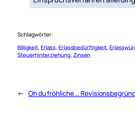
Schlagwörter:
Billigkeit
, 
Erlass
, 
Erlassbedürftigkeit
, 
Erlasswür
Steuerhinterziehung
, 
Zinsen
←
Oh du fröhliche … Revisionsbegrün