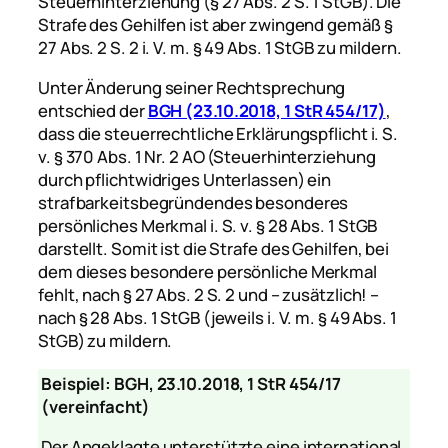
Steuerhinterziehung (§ 27 Abs. 2 S. 1 StGB). Die
Strafe des Gehilfen ist aber zwingend gemäß §
27 Abs. 2 S. 2 i. V. m. § 49 Abs. 1 StGB zu mildern.
Unter Änderung seiner Rechtsprechung
entschied der
BGH (23.10.2018, 1 StR 454/17)
,
dass die steuerrechtliche Erklärungspflicht i. S.
v. § 370 Abs. 1 Nr. 2 AO (Steuerhinterziehung
durch pflichtwidriges Unterlassen) ein
strafbarkeitsbegründendes besonderes
persönliches Merkmal i. S. v. § 28 Abs. 1 StGB
darstellt. Somit ist die Strafe des Gehilfen, bei
dem dieses besondere persönliche Merkmal
fehlt, nach § 27 Abs. 2 S. 2 und – zusätzlich! –
nach § 28 Abs. 1 StGB (jeweils i. V. m. § 49 Abs. 1
StGB) zu mildern.
Beispiel: BGH, 23.10.2018, 1 StR 454/17
(vereinfacht)
Der Angeklagte unterstützte eine international