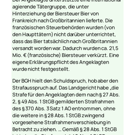
agierende Tätergruppe, die unter
Hinterziehung der Biersteuer Bier von
Frankreich nach Großbritannien lieferte. Die
französischen Steuerbehörden wurden (von
den Haupttätern) nicht darüber unterrichtet,
dass das Bier tatsächlich nach Großbritannien
versandt worden war. Dadurch wurden ca. 21,5
Mio. € (französische) Biersteuer verkürzt. Eine
eigene Erklärungspflicht des Angeklagten
wurde nicht festgestellt.
Der BGH hielt den Schuldspruch, hob aber den
Strafausspruch auf. Das Landgericht habe
„die
Strafe für den Angeklagten dem nach § 27 Abs.
2, § 49 Abs. 1 StGB gemilderten Strafrahmen
des § 370 Abs. 3 Satz 1 AO entnommen, ohne
die weitere in § 28 Abs. 1 StGB zwingend
vorgesehene Strafrahmenverschiebung in
Betracht zu ziehen. … Gemäß § 28 Abs. 1 StGB