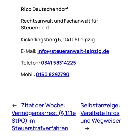
Rico Deutschendorf
Rechtsanwalt und Fachanwalt für
Steuerrecht
Kickerlingsberg 6, 04105 Leipzig
E-Mail:
info@steueranwalt-leipzig.de
Telefon:
0341 58314225
Mobil:
0160 8293790
←
Zitat der Woche:
Selbstanzeige:
Vermögensarrest (§ 111e
Veraltete Infos
StPO) im
und Wegweiser
Steuerstrafverfahren
→