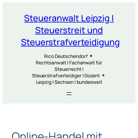
Zum
Inhalt
Steueranwalt Leipzig |
springen
Steuerstreit und
Steuerstrafverteidigung
Rico Deutschendorf
Rechtsanwalt | Fachanwalt für
Steuerrecht |
Steuerstrafverteidiger | Dozent
Leipzig | Sachsen | bundesweit
Online-Handel mit