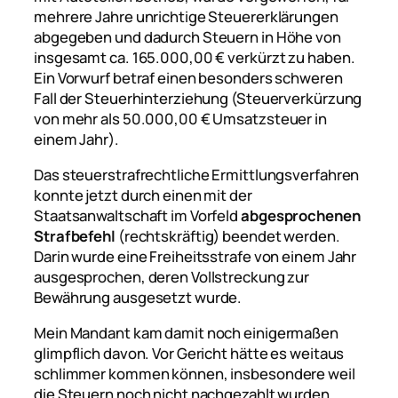
mehrere Jahre unrichtige Steuererklärungen
abgegeben und dadurch Steuern in Höhe von
insgesamt ca. 165.000,00 € verkürzt zu haben.
Ein Vorwurf betraf einen besonders schweren
Fall der Steuerhinterziehung (Steuerverkürzung
von mehr als 50.000,00 € Umsatzsteuer in
einem Jahr).
Das steuerstrafrechtliche Ermittlungsverfahren
konnte jetzt durch einen mit der
Staatsanwaltschaft im Vorfeld
abgesprochenen
Strafbefehl
(rechtskräftig) beendet werden.
Darin wurde eine Freiheitsstrafe von einem Jahr
ausgesprochen, deren Vollstreckung zur
Bewährung ausgesetzt wurde.
Mein Mandant kam damit noch einigermaßen
glimpflich davon. Vor Gericht hätte es weitaus
schlimmer kommen können, insbesondere weil
die Steuern noch nicht nachgezahlt wurden.