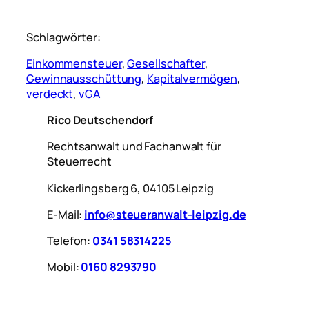
Schlagwörter:
Einkommensteuer
, 
Gesellschafter
, 
Gewinnausschüttung
, 
Kapitalvermögen
, 
verdeckt
, 
vGA
Rico Deutschendorf
Rechtsanwalt und Fachanwalt für
Steuerrecht
Kickerlingsberg 6, 04105 Leipzig
E-Mail:
info@steueranwalt-leipzig.de
Telefon:
0341 58314225
Mobil:
0160 8293790