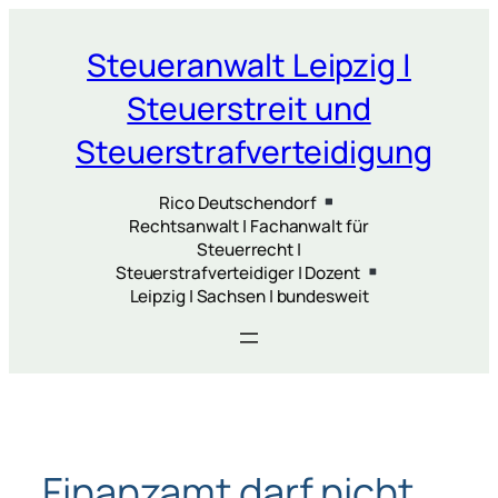
Zum
Inhalt
Steueranwalt Leipzig |
springen
Steuerstreit und
Steuerstrafverteidigung
Rico Deutschendorf
Rechtsanwalt | Fachanwalt für
Steuerrecht |
Steuerstrafverteidiger | Dozent
Leipzig | Sachsen | bundesweit
Finanzamt darf nicht