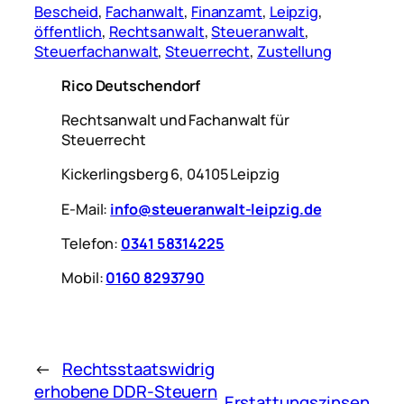
Bescheid
, 
Fachanwalt
, 
Finanzamt
, 
Leipzig
, 
öffentlich
, 
Rechtsanwalt
, 
Steueranwalt
, 
Steuerfachanwalt
, 
Steuerrecht
, 
Zustellung
Rico Deutschendorf
Rechtsanwalt und Fachanwalt für
Steuerrecht
Kickerlingsberg 6, 04105 Leipzig
E-Mail:
info@steueranwalt-leipzig.de
Telefon:
0341 58314225
Mobil:
0160 8293790
←
Rechtsstaatswidrig
erhobene DDR-Steuern
Erstattungszinsen