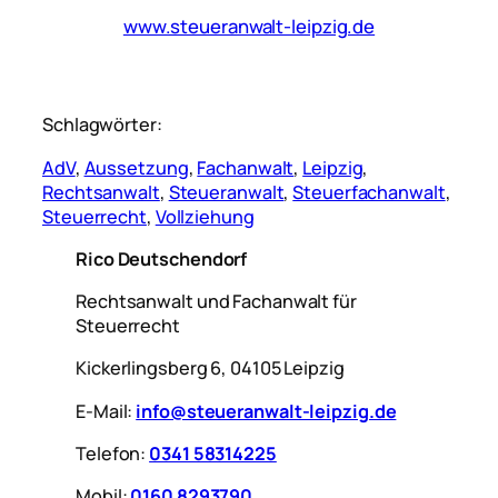
www.steueranwalt-leipzig.de
Schlagwörter:
AdV
, 
Aussetzung
, 
Fachanwalt
, 
Leipzig
, 
Rechtsanwalt
, 
Steueranwalt
, 
Steuerfachanwalt
, 
Steuerrecht
, 
Vollziehung
Rico Deutschendorf
Rechtsanwalt und Fachanwalt für
Steuerrecht
Kickerlingsberg 6, 04105 Leipzig
E-Mail:
info@steueranwalt-leipzig.de
Telefon:
0341 58314225
Mobil:
0160 8293790