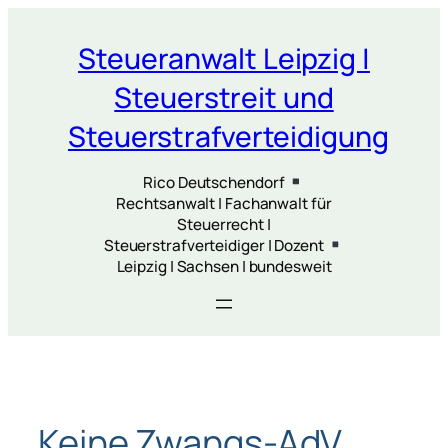
Zum
Inhalt
Steueranwalt Leipzig |
springen
Steuerstreit und
Steuerstrafverteidigung
Rico Deutschendorf
Rechtsanwalt | Fachanwalt für
Steuerrecht |
Steuerstrafverteidiger | Dozent
Leipzig | Sachsen | bundesweit
Keine Zwangs-AdV